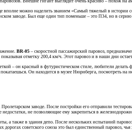
х паровозов. Внешне гигант выглядит очень красиво – похож на 
еще вполне можно наделить званием «Самый тяжелый в истории с
ком заводе. Был еще один тип поменьше – это П34, но в серию 
важение.
BR-05
– скоростной пассажирский паровоз, предназначе
 показывая отметку 200,4 км/ч. Этот паровоз и в наши дни остае
ткой – он красный в футуристическом стиле, любители делать фо
е покатаешься. Он находится в музее Нюрнберга, посмотреть на 
а Пролетарском заводе. После постройки его отправили тестиро
ие недостатки, не позволяющие ему закрепиться в железнодорожн
ты, а также в здания депо. После нескольких испытаний паров
ых дорогах советского союза это был единственный паровоз, чья х