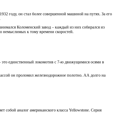
 1932 году, он стал более совершенной машиной на путях. За его
.
занимался Коломенский завод – каждый из них собирался из
 до немыслимых к тому времени скоростей.
я – это единственный локомотив с 7-ю движущимися осями в
й массой он проломил железнодорожное полотно. АА долго на
т собой аналог американского класса Yellowstone. Серия