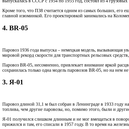
выпускалась в СССР с 1954 по 1955 год, состоял из 4 грузовы
Кроме того, что П38 считается одним из самых больших, его 
главной изюминкой. Его проектировкой занимались на Коломенс
4.
BR-05
Паровоз 1936 года выпуска – немецкая модель, вызывающая у
мировой рекорд скорости для транспортных рельсовых средств,
Паровоз BR-05, несомненно, привлекает внимание яркой расцве
сохранилась только одна модель паровозов BR-05, но на нем н
3.
Я-01
Паровоз длиной 31,1 м был собран в Ленинграде в 1933 году н
топлива, чем другие паровозы, но, помимо этого, были и друг
Я-01 получился слишком длинным и не мог вмещаться в поворо
прижился и там, его списали в 1957 году. В то время на железн