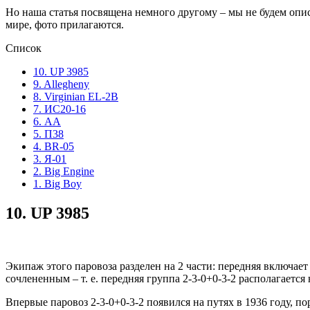
Но наша статья посвящена немного другому – мы не будем опис
мире, фото прилагаются.
Список
10. UP 3985
9. Allegheny
8. Virginian EL-2B
7. ИС20-16
6. АА
5. П38
4. BR-05
3. Я-01
2. Big Engine
1. Big Boy
10.
UP 3985
Экипаж этого паровоза разделен на 2 части: передняя включает
сочлененным – т. е. передняя группа 2-3-0+0-3-2 располагается 
Впервые паровоз 2-3-0+0-3-2 появился на путях в 1936 году, 