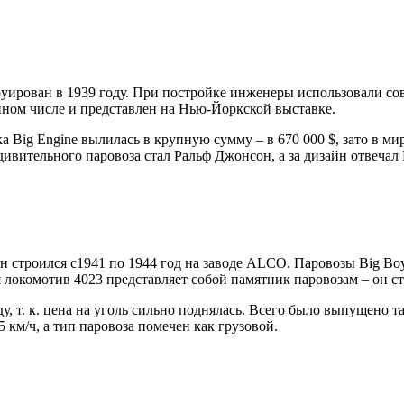
руирован в 1939 году. При постройке инженеры использовали с
нном числе и представлен на Нью-Йоркской выставке.
а Big Engine вылилась в крупную сумму – в 670 000 $, зато в м
удивительного паровоза стал Ральф Джонсон, а за дизайн отвечал
Он строился с1941 по 1944 год на заводе ALCO. Паровозы Big B
 локомотив 4023 представляет собой памятник паровозам – он ст
у, т. к. цена на уголь сильно поднялась. Всего было выпущено т
5 км/ч, а тип паровоза помечен как грузовой.