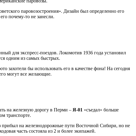
американские паровозы.
оветского паровозостроения». Дизайн был определенно его
его почему-то не занесли.
нный для экспресс-поездов. Локомотив 1936 года установил
тся одним из самых быстрых.
то захотели бы использовать его в качестве фона! На сегодня
него могут все желающие.
вать на железную дорогу в Перми –
Я-01
«съедал» больше
ом транспорте.
оз прибыл на железнодорожные пути Восточной Сибири, но не
одовая часть состояла из 2 и более экипажей.