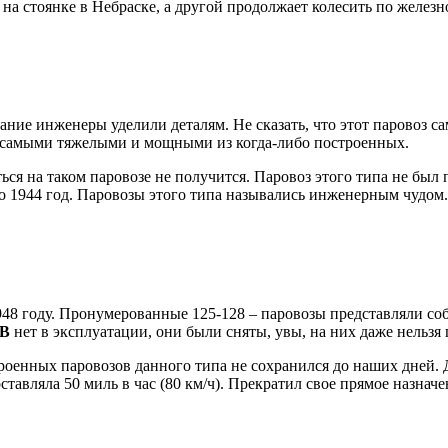
т на стоянке в Небраске, а другой продолжает колесить по желе
ание инженеры уделили деталям. Не сказать, что этот паровоз 
 самыми тяжелыми и мощными из когда-либо построенных.
ься на таком паровозе не получится. Паровоз этого типа не был
по 1944 год. Паровозы этого типа назывались инженерным чудом.
48 году. Пронумерованные 125-128 – паровозы представляли со
2B
нет в эксплуатации, они были сняты, увы, на них даже нельзя 
роенных паровозов данного типа не сохранился до наших дней. Д
тавляла 50 миль в час (80 км/ч). Прекратил свое прямое назначен