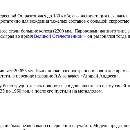
ересная! Он разгонялся до 180 км/ч, его эксплуатация началась в
недостаточно для вождения тяжелых составов с большой скоростью
оза стали большие колеса (2200 мм). Паровозами данного типа 
 сыграл во время
Великой Отечественной
– он разгонялся тогда
ставляет 20 655 мм. Был широко распространен в советское врем
стати, в переводе название
АА
означает «Андрей Андреев».
му было трудно делать повороты, а в довершение ко всему свое
35 по 1960 год, а после его пустили на металлолом.
рсия была реализована совершенно случайно. Модель представляе