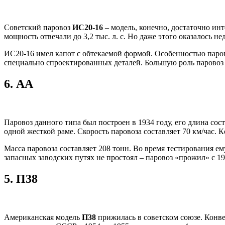
Советский паровоз
ИС20-16
– модель, конечно, достаточно инт
мощность отвечали до 3,2 тыс. л. с. Но даже этого оказалось 
ИС20-16 имел капот с обтекаемой формой. Особенностью паров
специально спроектированных деталей. Большую роль паровоз
6.
АА
Паровоз данного типа был построен в 1934 году, его длина со
одной жесткой раме. Скорость паровоза составляет 70 км/час. К
Масса паровоза составляет 208 тонн. Во время тестирования е
запасных заводских путях не простоял – паровоз «прожил» с 19
5.
П38
Американская модель
П38
прижилась в советском союзе. Конве