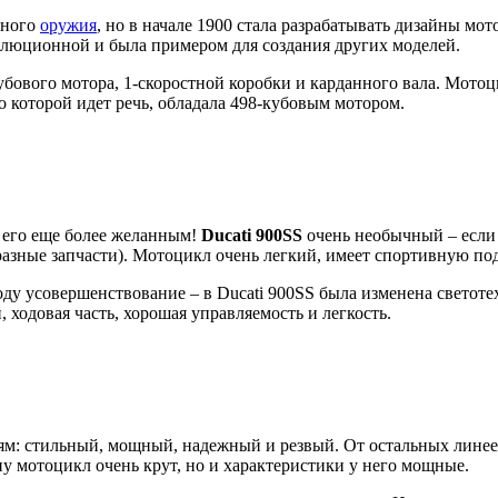
нного
оружия
, но в начале 1900 стала разрабатывать дизайны мо
олюционной и была примером для создания других моделей.
ового мотора, 1-скоростной коробки и карданного вала. Мотоц
о которой идет речь, обладала 498-кубовым мотором.
т его еще более желанным!
Ducati 900SS
очень необычный – если 
азные запчасти). Мотоцикл очень легкий, имеет спортивную под
оду усовершенствование – в Ducati 900SS была изменена светот
, ходовая часть, хорошая управляемость и легкость.
ям: стильный, мощный, надежный и резвый. От остальных линее
у мотоцикл очень крут, но и характеристики у него мощные.