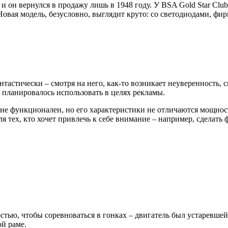
и он вернулся в продажу лишь в 1948 году. У BSA Gold Star Clu
. Новая модель, безусловно, выглядит круто: со светодиодами,
тастически – смотря на него, как-то возникает неуверенность,
 планировалось использовать в целях рекламы.
олне функционален, но его характеристики не отличаются мощност
 тех, кто хочет привлечь к себе внимание – например, сделать ф
тью, чтобы соревноваться в гонках – двигатель был устаревше
ой раме.