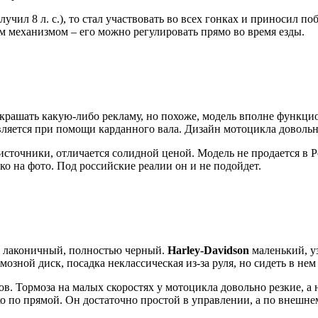
учил 8 л. с.), то стал участвовать во всех гонках и приносил п
 механизмом – его можно регулировать прямо во время езды.
крашать какую-либо рекламу, но похоже, модель вполне функци
вляется при помощи карданного вала. Дизайн мотоцикла довольно
источники, отличается солидной ценой. Модель не продается в Р
ко на фото. Под российские реалии он и не подойдет.
, лаконичный, полностью черный.
Harley-Davidson
маленький, у
зной диск, посадка неклассическая из-за руля, но сидеть в нем
в. Тормоза на малых скоростях у мотоцикла довольно резкие, а
ько по прямой. Он достаточно простой в управлении, а по внешн