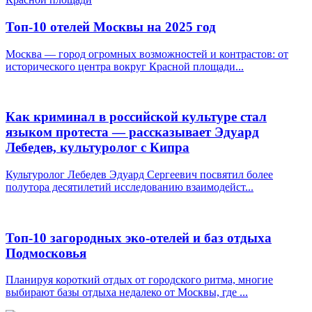
Топ-10 отелей Москвы на 2025 год
Москва — город огромных возможностей и контрастов: от
исторического центра вокруг Красной площади...
Как криминал в российской культуре стал
языком протеста — рассказывает Эдуард
Лебедев, культуролог с Кипра
Культуролог Лебедев Эдуард Сергеевич посвятил более
полутора десятилетий исследованию взаимодейст...
Топ-10 загородных эко-отелей и баз отдыха
Подмосковья
Планируя короткий отдых от городского ритма, многие
выбирают базы отдыха недалеко от Москвы, где ...