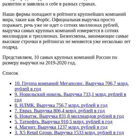
развитии и заявляла о себе в разных странах.
Наши фирмы попадают в рейтинги крупнейших компаний
мира, такие как Форбс. Официальная выручка просто
поражает, речь уже не идет о сотнях миллионах рублей,
выручка самых крупных компаний измеряется в сотнях
миллиардов и триллионах. Бизнесмены, занимающие самые
высокие строчки в рейтингах не меняются уже несколько лет
подряд.
Представляем, 10 самых крупных компаний России по
размеру выручки на 2019-2020 год.
Список
10. Группа компаний Мегаполис. Выручка 706,7 млрд.
рублей в год
9. Норильский никель. Выручка 733,1 млрд. рублей в
год
8. НЛМК. Выручка 756,7 млрд. рублей в год
7. Евраз. Выручка 806,4 млрд. рублей в год
6. Новатэк. Выручка 831,8 миллиардов рублей в год
5. Татнефть. Выручка 910,5 млрд. рублей в год
4. Магнит. Выручка 1237 млрд. рублей в год
3. X5 Retail Group. Выручка 1533 млрд. рублей в год