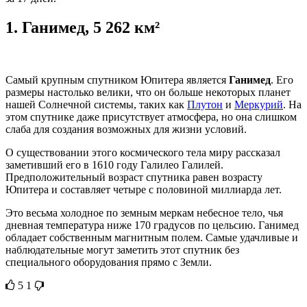
1.
Ганимед, 5 262 км²
Самый крупным спутником Юпитера является
Ганимед
. Его
размеры настолько велики, что он больше некоторых планет
нашей Солнечной системы, таких как
Плутон
и
Меркурий
. На
этом спутнике даже присутствует атмосфера, но она слишком
слаба для создания возможных для жизни условий.
О существовании этого космического тела миру рассказал
заметивший его в 1610 году Галилео Галилей.
Предположительный возраст спутника равен возрасту
Юпитера и составляет четыре с половиной миллиарда лет.
Это весьма холодное по земным меркам небесное тело, чья
дневная температура ниже 170 градусов по цельсию. Ганимед
обладает собственным магнитным полем. Самые удачливые и
наблюдательные могут заметить этот спутник без
специального оборудования прямо с Земли.
5
1