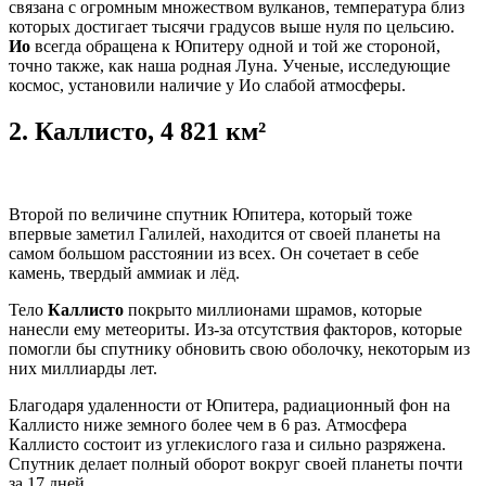
связана с огромным множеством вулканов, температура близ
которых достигает тысячи градусов выше нуля по цельсию.
Ио
всегда обращена к Юпитеру одной и той же стороной,
точно также, как наша родная Луна. Ученые, исследующие
космос, установили наличие у Ио слабой атмосферы.
2.
Каллисто, 4 821 км²
Второй по величине спутник Юпитера, который тоже
впервые заметил Галилей, находится от своей планеты на
самом большом расстоянии из всех. Он сочетает в себе
камень, твердый аммиак и лёд.
Тело
Каллисто
покрыто миллионами шрамов, которые
нанесли ему метеориты. Из-за отсутствия факторов, которые
помогли бы спутнику обновить свою оболочку, некоторым из
них миллиарды лет.
Благодаря удаленности от Юпитера, радиационный фон на
Каллисто ниже земного более чем в 6 раз. Атмосфера
Каллисто состоит из углекислого газа и сильно разряжена.
Спутник делает полный оборот вокруг своей планеты почти
за 17 дней.