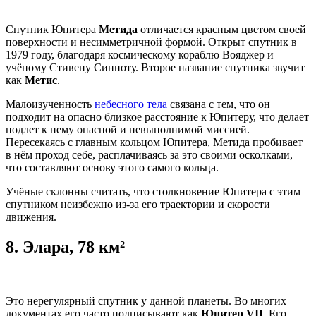
Спутник Юпитера
Метида
отличается красным цветом своей
поверхности и несимметричной формой. Открыт спутник в
1979 году, благодаря космическому кораблю Вояджер и
учёному Стивену Синноту. Второе название спутника звучит
как
Метис
.
Малоизученность
небесного тела
связана с тем, что он
подходит на опасно близкое расстояние к Юпитеру, что делает
подлет к нему опасной и невыполнимой миссией.
Пересекаясь с главным кольцом Юпитера, Метида пробивает
в нём проход себе, расплачиваясь за это своими осколками,
что составляют основу этого самого кольца.
Учёные склонны считать, что столкновение Юпитера с этим
спутником неизбежно из-за его траектории и скорости
движения.
8.
Элара, 78 км²
Это нерегулярный спутник у данной планеты. Во многих
документах его часто подписывают как
Юпитер VII
. Его