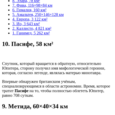
8. Элара, 78 км²
7. Фива, 116×98×84 км
6. Гималия, 160 км²
5. Амальтея, 250×146×128 км
4. Европа, 3 122 км²
3. Ио, 3 643 км²
2. Каллисто, 4 821 км²
1. Ганимед, 5 262 км²
10.
Пасифе, 58 км²
Спутник, который вращается в обратную, относительно
Юпитера, сторону получил имя мифологической героини,
которая, согласно легенде, являлась матерью минотавра.
Впервые обнаружен британским учёным,
специализирующимся в области астрономии. Время, которое
тратит
Пасифе
на то, чтобы полностью облететь Юпитер,
равно 708 суткам.
9.
Метида, 60×40×34 км