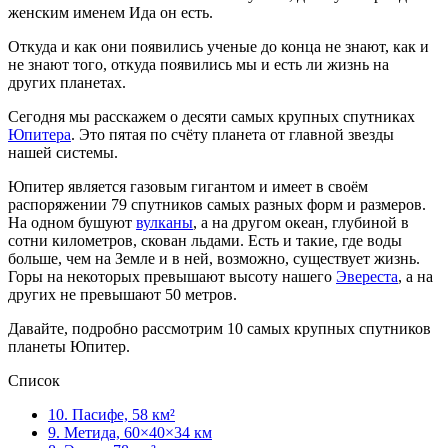
женским именем Ида он есть.
Откуда и как они появились ученые до конца не знают, как и
не знают того, откуда появились мы и есть ли жизнь на
других планетах.
Сегодня мы расскажем о десяти самых крупных спутниках
Юпитера
. Это пятая по счёту планета от главной звезды
нашей системы.
Юпитер является газовым гигантом и имеет в своём
распоряжении 79 спутников самых разных форм и размеров.
На одном бушуют
вулканы
, а на другом океан, глубиной в
сотни километров, скован льдами. Есть и такие, где воды
больше, чем на Земле и в ней, возможно, существует жизнь.
Горы на некоторых превышают высоту нашего
Эвереста
, а на
других не превышают 50 метров.
Давайте, подробно рассмотрим 10 самых крупных спутников
планеты Юпитер.
Список
10. Пасифе, 58 км²
9. Метида, 60×40×34 км