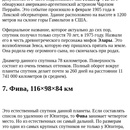
обнаружил американо-аргентинский астроном Чарлзом
Перрайн. Это событие произошло в феврале 1905 года в
Ликской обсерватории. Здание расположено на высоте в 1200
метров на склоне горы Гамильтон в США.
Официальное название, которое актуально до сих пор,
спутник получил только спустя 70 лет, в 1975 году. Назвали
его в честь древнегреческого персонажа мифов
Элары
. Это
возлюбленная Зевса, которую ему пришлось прятать на земле.
Она родила ему огромного сына, но скончалась при родах.
Диаметр данного спутника 78 километров. Поверхность
состоит из очень темных оттенков. Полный оборот вокруг
планеты спутник делает почти за 260 дней на расстоянии 11
741 000 километров (в среднем).
7.
Фива, 116×98×84 км
Это естественный спутник данной планеты. Если составлять
список по удалению от Юпитера, то
Фива
занимает четвертое
место. Но из естественных он самый дальний. По размерам
это один из самых крупных спутников не только у Юпитера,