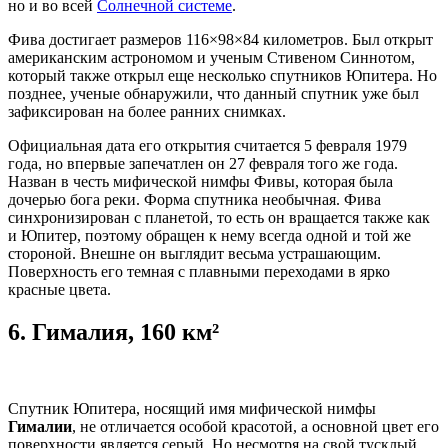
но и во всей
Солнечной системе
.
Фива достигает размеров 116×98×84 километров. Был открыт
американским астрономом и ученым Стивеном Синнотом,
который также открыл еще несколько спутников Юпитера. Но
позднее, ученые обнаружили, что данный спутник уже был
зафиксирован на более ранних снимках.
Официальная дата его открытия считается 5 февраля 1979
года, но впервые запечатлен он 27 февраля того же года.
Назван в честь мифической нимфы Фивы, которая была
дочерью бога реки. Форма спутника необычная. Фива
синхронизирован с планетой, то есть он вращается также как
и Юпитер, поэтому обращен к нему всегда одной и той же
стороной. Внешне он выглядит весьма устрашающим.
Поверхность его темная с плавными переходами в ярко
красные цвета.
6.
Гималия, 160 км²
Спутник Юпитера, носящий имя мифической нимфы
Гималии
, не отличается особой красотой, а основной цвет его
поверхности является серый. Но несмотря на свой тусклый