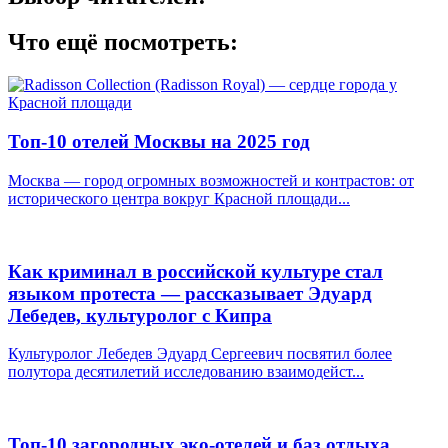
Что ещё посмотреть:
Топ-10 отелей Москвы на 2025 год
Москва — город огромных возможностей и контрастов: от
исторического центра вокруг Красной площади...
Как криминал в российской культуре стал
языком протеста — рассказывает Эдуард
Лебедев, культуролог с Кипра
Культуролог Лебедев Эдуард Сергеевич посвятил более
полутора десятилетий исследованию взаимодейст...
Топ-10 загородных эко-отелей и баз отдыха