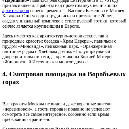
«Царицыно»
появился благодаря Екатерине II в 1776 году,
пригласившей для работы над проектом двух величайших
архитекторов
своего времени — Василия Баженова и Матвея
Казакова. Они усердно трудились на протяжение 20 лет,
создав уникальный комплекс в стиле русской готики, который
сейчас является крупнейшим в Европе.
Здесь имеются как архитектурно-исторические, так и
природные красоты: беседка «Храм Цереры», павильон с
прудом «Миловида», пейзажный парк, «Оранжерейная
плотина» рядом с Хлебным домом, «Полуциркульный
дворец» и холм-пирамида, храм иконы Божией Матери
«Живоносный Источник» и многое другое.
4.
Смотровая площадка на Воробьевых
горах
Все красоты Москвы не видели даже коренные жители
«нерезиновой», а гости города и подавно не успевают
осмотреть все самое интересное, особенно если время
пребывания ограничено.