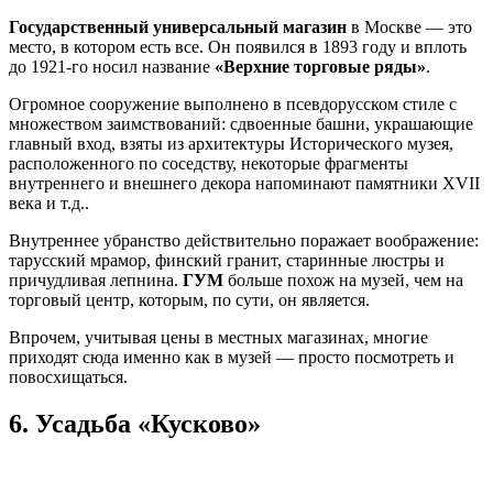
Государственный универсальный магазин
в Москве — это
место, в котором есть все. Он появился в 1893 году и вплоть
до 1921-го носил название
«Верхние торговые ряды»
.
Огромное сооружение выполнено в псевдорусском стиле с
множеством заимствований: сдвоенные башни, украшающие
главный вход, взяты из архитектуры Исторического музея,
расположенного по соседству, некоторые фрагменты
внутреннего и внешнего декора напоминают памятники XVII
века и т.д..
Внутреннее убранство действительно поражает воображение:
тарусский мрамор, финский гранит, старинные люстры и
причудливая лепнина.
ГУМ
больше похож на музей, чем на
торговый центр, которым, по сути, он является.
Впрочем, учитывая цены в местных магазинах, многие
приходят сюда именно как в музей — просто посмотреть и
повосхищаться.
6.
Усадьба «Кусково»