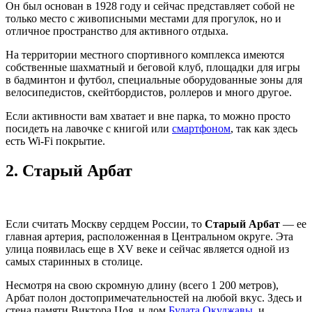
Он был основан в 1928 году и сейчас представляет собой не
только место с живописными местами для прогулок, но и
отличное пространство для активного отдыха.
На территории местного спортивного комплекса имеются
собственные шахматный и беговой клуб, площадки для игры
в бадминтон и футбол, специальные оборудованные зоны для
велосипедистов, скейтбордистов, роллеров и много другое.
Если активности вам хватает и вне парка, то можно просто
посидеть на лавочке с книгой или
смартфоном
, так как здесь
есть Wi-Fi покрытие.
2.
Старый Арбат
Если считать Москву сердцем России, то
Старый Арбат
— ее
главная артерия, расположенная в Центральном округе. Эта
улица появилась еще в XV веке и сейчас является одной из
самых старинных в столице.
Несмотря на свою скромную длину (всего 1 200 метров),
Арбат полон достопримечательностей на любой вкус. Здесь и
стена памяти Виктора Цоя, и дом
Булата Окуджавы
, и