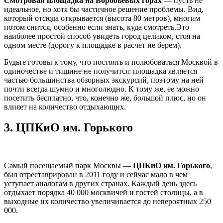
Смотровая площадка на Воробьевых горах
— пусть не
идеальное, но хотя бы частичное решение проблемы. Вид,
который отсюда открывается (высота 80 метров), многим
потом снится, особенно если знать, куда смотреть.Это
наиболее простой способ увидеть город целиком, стоя на
одном месте (дорогу к площадке в расчет не берем).
Будьте готовы к тому, что постоять и полюбоваться Москвой в
одиночестве и тишине не получится: площадка является
частью большинства обзорных экскурсий, поэтому на ней
почти всегда шумно и многолюдно. К тому же, ее можно
посетить бесплатно, что, конечно же, большой плюс, но он
влияет на количество отдыхающих.
3.
ЦПКиО им. Горького
Самый посещаемый парк Москвы —
ЦПКиО им. Горького
,
был отреставрирован в 2011 году и сейчас мало в чем
уступает аналогам в других странах. Каждый день здесь
отдыхает порядка 40 000 москвичей и гостей столицы, а в
выходные их количество увеличивается до невероятных 250
000.