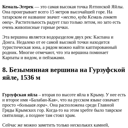
Кемаль-Эгерек
— это самая высокая точка Ялтинской Яйлы.
Она проигрывает всего 15 метров высочайшей горе. На
татарском ее название значит «
место, куда Кемаль гоняет
овец
». Растительность радует глаз только летом, но зато есть
очень живописные горные речки.
Эта вершина является водоразделом двух рек: Каспана и
Донга. Недалеко от ее самой высокой точки находится
туристическая зона, а рядом можно найти каптированный
родник. Многие отмечают, что эта вершина поминает
Карпаты и видом, и пейзажами.
8.
Безымянная вершина на Гурзуфской
яйле, 1536 м
Гурзуфская яйла
– вторая по высоте яйла в Крыму. У нее есть
и второе имя «Балабан-Кая», что на русском языке означает
просто «
большая гора
». Она расположена среди Главной
Гряды Крымских гор. Когда-то на этом хребте было таврское
святилище, а позднее там стоял храм.
Сейчас же можно заметить только нескольких камней,