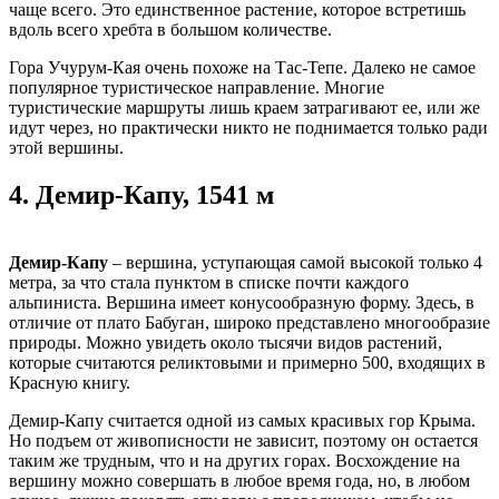
чаще всего. Это единственное растение, которое встретишь
вдоль всего хребта в большом количестве.
Гора Учурум-Кая очень похоже на Тас-Тепе. Далеко не самое
популярное туристическое направление. Многие
туристические маршруты лишь краем затрагивают ее, или же
идут через, но практически никто не поднимается только ради
этой вершины.
4.
Демир-Капу, 1541 м
Демир-Капу
– вершина, уступающая самой высокой только 4
метра, за что стала пунктом в списке почти каждого
альпиниста. Вершина имеет конусообразную форму. Здесь, в
отличие от плато Бабуган, широко представлено многообразие
природы. Можно увидеть около тысячи видов растений,
которые считаются реликтовыми и примерно 500, входящих в
Красную книгу.
Демир-Капу считается одной из самых красивых гор Крыма.
Но подъем от живописности не зависит, поэтому он остается
таким же трудным, что и на других горах. Восхождение на
вершину можно совершать в любое время года, но, в любом