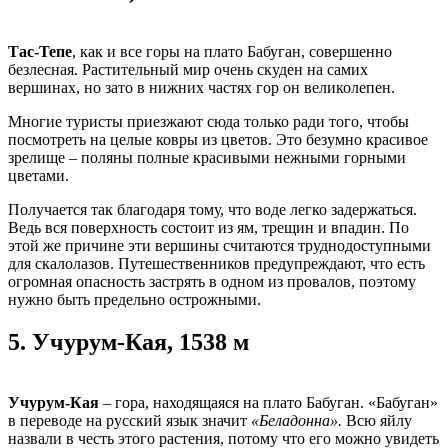
Тас-Тепе
, как и все горы на плато Бабуган, совершенно
безлесная. Растительный мир очень скуден на самих
вершинах, но зато в нижних частях гор он великолепен.
Многие туристы приезжают сюда только ради того, чтобы
посмотреть на целые ковры из цветов. Это безумно красивое
зрелище – поляны полные красивыми нежными горными
цветами.
Получается так благодаря тому, что воде легко задержаться.
Ведь вся поверхность состоит из ям, трещин и впадин. По
этой же причине эти вершины считаются труднодоступными
для скалолазов. Путешественников предупреждают, что есть
огромная опасность застрять в одном из провалов, поэтому
нужно быть предельно острожными.
5.
Учурум-Кая, 1538 м
Учурум-Кая
– гора, находящаяся на плато Бабуган. «Бабуган»
в переводе на русский язык значит
«Беладонна».
Всю яйлу
назвали в честь этого растения, потому что его можно увидеть