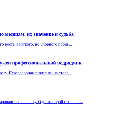
по месяцам: их значение и судьба
о роста и мягкого, но упорного продв...
 нужен профессиональный подрядчик
азу. Переговорная с пятнами на столе...
арованных человеку. Однако порой отношен...