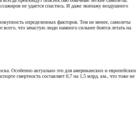
на всегда превзойдут опасностью обычные легкие самолеты.
пассажиров не удается спастись. И даже экипажу воздушного
овокупность определенных факторов. Тем не менее, самолеты
 всего, что зачастую люди намного сильнее боятся летать на
иска. Особенно актуально это для американских и европейских
порте смертность составляет 0,7 на 1,5 млрд. км., что тоже не