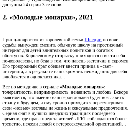
доступны 24 серии 3 сезонов.
2.
«Молодые монархи», 2021
Принц-подросток из королевской семьи
Швеции
по воле
судьбы вынужден сменить обычную школу на престижный
интернат для детей влиятельных политиков и богатых
оболтусов. Королевскому отпрыску приходится и вести себя
по-королевски, но беда в том, что парень застенчив и скромен.
Его троюродный брат обещает ввести принца в «свет»
интерната, а в результате наш скромник неожиданно для себя
влюбляется в одноклассника…
Все по методичке в сериале
«Молодые монархи»
:
толерантность, непримиримость, ненависть и любовь. Вскоре
выясняется, что именно наш герой должен будет возглавить
страну в будущем, и ему срочно приходится пересматривать
свои «новые» взгляды на жизнь и сексуальные предпочтения.
Сериал снят в лучших шведских традициях последнего
времени, где права представителей ЛГБТ соблюдаются более
трепетно, нежели людей с гетеросексуальной ориентацией…