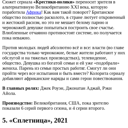
Сюжет сериала
«Крестики-нолики»
переносит зрителя в
альтернативную Великобританию XXI века, которую
поработила
Африка
! Как вам такой поворот? Британское
общество полностью расколото, в стране лютует откровенный
и жестокий расизм, но это не мешает белому парню и
чернокожей девушке попытаться построить свое счастье.
Влюбленные отчаянно противостоят системе, но получается
пока неважно.
Против молодых людей абсолютно всё и все: власти (во главе
государства только чернокожие, белые жители работают у них
обслугой и на тяжелых производствах), телевидение,
общество. Девушка из богатой семьи и ей уже «подобрали»
жениха. Парень из семьи простых работяг. Смогут ли они
пройти через все испытания и быть вместе? Колорита сериалу
добавляют африканские наряды и сами герои повествования.
В главных ролях:
Джек Роуэн, Джонатан Аджай, Рэки
Айола.
Производство:
Великобритания, США, пока зрителю
показали 6 серий первого сезона, и 4 серии второго.
5.
«Сплетница», 2021