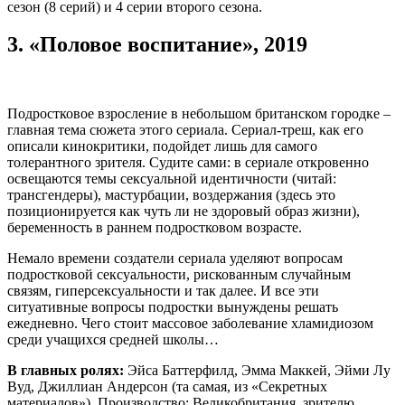
сезон (8 серий) и 4 серии второго сезона.
3.
«Половое воспитание», 2019
Подростковое взросление в небольшом британском городке –
главная тема сюжета этого сериала. Сериал-треш, как его
описали кинокритики, подойдет лишь для самого
толерантного зрителя. Судите сами: в сериале откровенно
освещаются темы сексуальной идентичности (читай:
трансгендеры), мастурбации, воздержания (здесь это
позиционируется как чуть ли не здоровый образ жизни),
беременность в раннем подростковом возрасте.
Немало времени создатели сериала уделяют вопросам
подростковой сексуальности, рискованным случайным
связям, гиперсексуальности и так далее. И все эти
ситуативные вопросы подростки вынуждены решать
ежедневно. Чего стоит массовое заболевание хламидиозом
среди учащихся средней школы…
В главных ролях:
Эйса Баттерфилд, Эмма Маккей, Эйми Лу
Вуд, Джиллиан Андерсон (та самая, из «Секретных
материалов»). Производство: Великобритания, зрителю