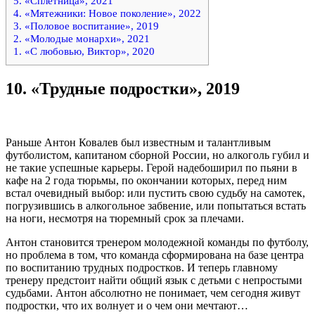
5. «Сплетница», 2021
4. «Мятежники: Новое поколение», 2022
3. «Половое воспитание», 2019
2. «Молодые монархи», 2021
1. «С любовью, Виктор», 2020
10.
«Трудные подростки», 2019
Раньше Антон Ковалев был известным и талантливым
футболистом, капитаном сборной России, но алкоголь губил и
не такие успешные карьеры. Герой надебоширил по пьяни в
кафе на 2 года тюрьмы, по окончании которых, перед ним
встал очевидный выбор: или пустить свою судьбу на самотек,
погрузившись в алкогольное забвение, или попытаться встать
на ноги, несмотря на тюремный срок за плечами.
Антон становится тренером молодежной команды по футболу,
но проблема в том, что команда сформирована на базе центра
по воспитанию трудных подростков. И теперь главному
тренеру предстоит найти общий язык с детьми с непростыми
судьбами. Антон абсолютно не понимает, чем сегодня живут
подростки, что их волнует и о чем они мечтают…