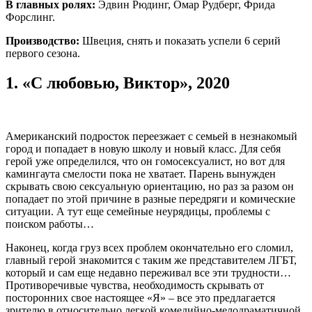
В главных ролях:
Эдвин Рюдинг, Омар Рудберг, Фрида
Форслинг.
Производство:
Швеция, снять и показать успели 6 серий
первого сезона.
1.
«С любовью, Виктор», 2020
Американский подросток переезжает с семьей в незнакомый
город и попадает в новую школу и новый класс. Для себя
герой уже определился, что он гомосексуалист, но вот для
камингаута смелости пока не хватает. Парень вынужден
скрывать свою сексуальную ориентацию, но раз за разом он
попадает по этой причине в разные передряги и комические
ситуации. А тут еще семейные неурядицы, проблемы с
поиском работы…
Наконец, когда груз всех проблем окончательно его сломил,
главный герой знакомится с таким же представителем ЛГБТ,
который и сам еще недавно переживал все эти трудности…
Противоречивые чувства, необходимость скрывать от
посторонних свое настоящее «Я» – все это предлагается
зрителю в относительно легкой комедийно-мелодраматичной