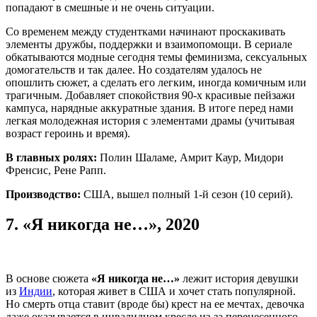
попадают в смешные и не очень ситуации.
Со временем между студентками начинают проскакивать
элементы дружбы, поддержки и взаимопомощи. В сериале
обкатываются модные сегодня темы феминизма, сексуальных
домогательств и так далее. Но создателям удалось не
опошлить сюжет, а сделать его легким, иногда комичным или
трагичным. Добавляет спокойствия 90-х красивые пейзажи
кампуса, нарядные аккуратные здания. В итоге перед нами
легкая молодежная история с элементами драмы (учитывая
возраст героинь и время).
В главных ролях:
Полин Шаламе, Амрит Каур, Мидори
Френсис, Рене Рапп.
Производство:
США, вышел полный 1-й сезон (10 серий).
7.
«Я никогда не…», 2020
В основе сюжета
«Я никогда не…»
лежит история девушки
из
Индии
, которая живет в США и хочет стать популярной.
Но смерть отца ставит (вроде бы) крест на ее мечтах, девочка
даже оказывается в инвалидном кресле из-за перенесенного