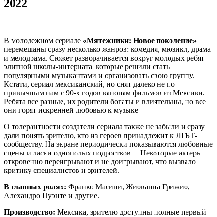
2022
В молодежном сериале
«Мятежники: Новое поколение»
перемешаны сразу несколько жанров: комедия, мюзикл, драма
и мелодрама. Сюжет разворачивается вокруг молодых ребят
элитной школы-интерната, которые решили стать
популярными музыкантами и организовать свою группу.
Кстати, сериал мексиканский, но снят далеко не по
привычным нам с 90-х годов канонам фильмов из Мексики.
Ребята все разные, их родители богаты и влиятельны, но все
они горят искренней любовью к музыке.
О толерантности создатели сериала также не забыли и сразу
дали понять зрителю, кто из героев принадлежит к ЛГБТ-
сообществу. На экране периодически показываются любовные
сцены и ласки однополых подростков… Некоторые актеры
откровенно переигрывают и не доигрывают, что вызвало
критику специалистов и зрителей.
В главных ролях:
Франко Масини, Жиованна Грижио,
Алехандро Пуэнте и другие.
Производство:
Мексика, зрителю доступны полные первый