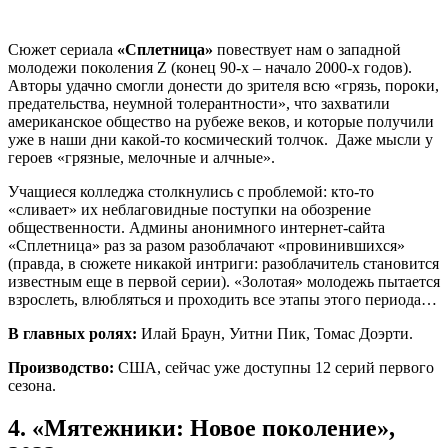
Сюжет сериала
«Сплетница»
повествует нам о западной
молодежи поколения Z (конец 90-х – начало 2000-х годов).
Авторы удачно смогли донести до зрителя всю «грязь, пороки,
предательства, неумной толерантности», что захватили
американское общество на рубеже веков, и которые получили
уже в наши дни какой-то космический толчок. Даже мысли у
героев «грязные, мелочные и алчные».
Учащиеся колледжа столкнулись с проблемой: кто-то
«сливает» их неблаговидные поступки на обозрение
общественности. Админы анонимного интернет-сайта
«Сплетница» раз за разом разоблачают «провинившихся»
(правда, в сюжете никакой интриги: разоблачитель становится
известным еще в первой серии). «Золотая» молодежь пытается
взрослеть, влюбляться и проходить все этапы этого периода…
В главных ролях:
Илай Браун, Уитни Пик, Томас Доэрти.
Производство:
США, сейчас уже доступны 12 серий первого
сезона.
4.
«Мятежники: Новое поколение»,