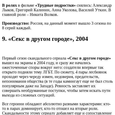
В ролях
в фильме
«Трудные подростки»
снялись: Александр
Лыков, Григорий Калинин, Анна Уколова, Василий Уткин. В
главной роли – Никита Волков.
Производство:
Россия, на данный момент вышло 3 сезона по
8 серий каждый.
9.
«Секс в другом городе», 2004
Первый сезон скандального сериала
«Секс в другом городе»
вышел на экраны в 2004 году, и сразу же начались
ожесточенные споры вокруг него: создатели впервые так
открыто подняли тему ЛГБТ. По сюжету, 4 пары лесбиянок
проходят через череду измен, недоверия, предательств,
непонимания общества (в те годы камингаут еще не был столь
популярным даже на Западе). Ревность заставляет их
совершать необдуманные поступки, чтобы затем искать пути
выхода из сложных ситуаций.
Все героини обладают абсолютно разными характерами: кто-
то в парах доминирует, кто-то отошел на вторые роли.
Скандальности этому сериалу добавляет еще и сопоставление