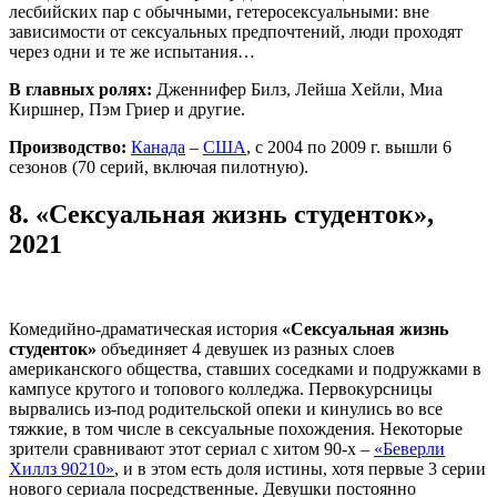
лесбийских пар с обычными, гетеросексуальными: вне
зависимости от сексуальных предпочтений, люди проходят
через одни и те же испытания…
В главных ролях:
Дженнифер Билз, Лейша Хейли, Миа
Киршнер, Пэм Гриер и другие.
Производство:
Канада
–
США
, с 2004 по 2009 г. вышли 6
сезонов (70 серий, включая пилотную).
8.
«Сексуальная жизнь студенток»,
2021
Комедийно-драматическая история
«Сексуальная жизнь
студенток»
объединяет 4 девушек из разных слоев
американского общества, ставших соседками и подружками в
кампусе крутого и топового колледжа. Первокурсницы
вырвались из-под родительской опеки и кинулись во все
тяжкие, в том числе в сексуальные похождения. Некоторые
зрители сравнивают этот сериал с хитом 90-х –
«Беверли
Хиллз 90210»
, и в этом есть доля истины, хотя первые 3 серии
нового сериала посредственные. Девушки постоянно