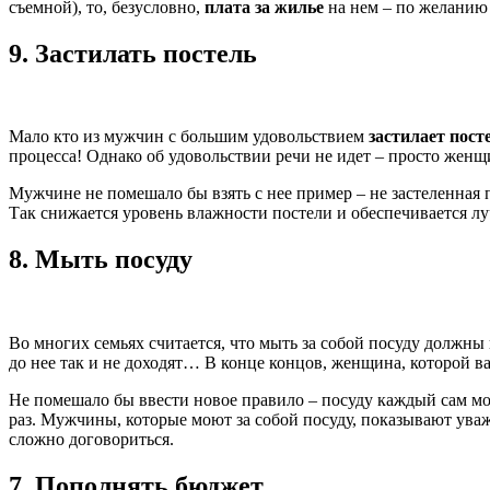
съемной), то, безусловно,
плата за жилье
на нем – по желанию 
9.
Застилать постель
Мало кто из мужчин с большим удовольствием
застилает пост
процесса! Однако об удовольствии речи не идет – просто женщи
Мужчине не помешало бы взять с нее пример – не застеленная п
Так снижается уровень влажности постели и обеспечивается л
8.
Мыть посуду
Во многих семьях считается, что мыть за собой посуду должны 
до нее так и не доходят… В конце концов, женщина, которой ва
Не помешало бы ввести новое правило – посуду каждый сам моет
раз. Мужчины, которые моют за собой посуду, показывают уваж
сложно договориться.
7.
Пополнять бюджет