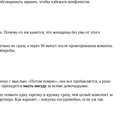
обговаривать заранее, чтобы избежать конфликтов.
и. Почему-то им кажется, что женщины без ума от этого
льно не сразу, а через 30 минут после проветривания комнаты.
микробы.
овину с мыслью: «Потом помою», она все прибавляется, а руки
й приходится
мыть посуду
за всеми домочадцами.
ее помыть одну тарелку и кружку сразу, чем целый комплект за
артнера. Как вариант – покупка посудомойки, если уж так