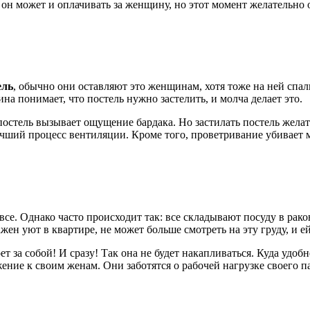
он может и оплачивать за женщину, но этот момент желательно 
ель
, обычно они оставляют это женщинам, хотя тоже на ней спал
на понимает, что постель нужно застелить, и молча делает это.
остель вызывает ощущение бардака. Но застилать постель желате
учший процесс вентиляции. Кроме того, проветривание убивает 
все. Однако часто происходит так: все складывают посуду в рак
жен уют в квартире, не может больше смотреть на эту груду, и е
 за собой! И сразу! Так она не будет накапливаться. Куда удобн
ение к своим женам. Они заботятся о рабочей нагрузке своего п