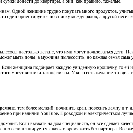
и сумки донести до квартиры, а они, как правило, тяжелые.
инам. Одной женщине трудно покупать много продуктов, учитыв
-то один ориентируется по списку между рядов, а другой несет к
лесосы настолько легкие, что ими могут пользоваться дети. Не
 может мыть полы, а мужчина пылесосить, но каждая семья сама 
т. Если женщина подбирает каждую увиденную крошечку, то ей и
того могут возникать конфликты. У кого есть желание это делать 
 ремонт
, тем более мелкий: починить кран, повесить лампу и т. 
бенно при наличии YouTube. Проводкой и электричеством лучш
 доходит. Если вызвать на дом специалиста, он все сделает каче
енно если планируется какое-то время жить без партнера. Все 