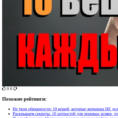
0
0
Похожие рейтинги:
Не твои обязанности: 10 вещей, которые женщина НЕ дол
Раскрываем секреты: 10 хитростей для ленивых хозяек, ч