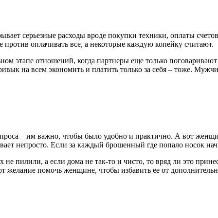
ает серьезные расходы вроде покупки техники, оплаты счетов,
е против оплачивать все, а некоторые каждую копейку считают.
ьном этапе отношений, когда партнеры еще только поговаривают
ивык на всем экономить и платить только за себя – тоже. Мужчи
проса – им важно, чтобы было удобно и практично. А вот женщи
ает непросто. Если за каждый брошенный где попало носок начи
х не пилили, а если дома не так-то и чисто, то вряд ли это при
лание помочь женщине, чтобы избавить ее от дополнительной 