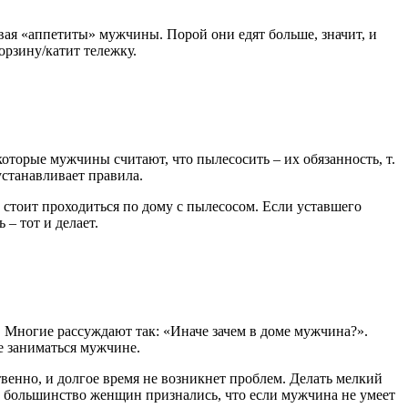
ая «аппетиты» мужчины. Порой они едят больше, значит, и
орзину/катит тележку.
которые мужчины считают, что пылесосить – их обязанность, т.
устанавливает правила.
 стоит проходиться по дому с пылесосом. Если уставшего
– тот и делает.
д. Многие рассуждают так: «Иначе зачем в доме мужчина?».
е заниматься мужчине.
ственно, и долгое время не возникнет проблем. Делать мелкий
же большинство женщин признались, что если мужчина не умеет