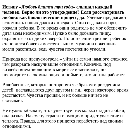
Истину «
Любовь длится три года
» слышал каждый
человек. Верно ли это утверждение? Если рассматривать
любовь как биологический процесс, да
. Ученые предлагают
вспомнить наших далеких предков. Они создавали пары,
рожали ребенка. В то время один родитель не мог обеспечить
дитя всем необходимым. Нужно было добывать пищу,
охранять его от диких зверей. По истечении трех лет ребенок
становился более самостоятельным, мужчина и женщина
могли расстаться, ведь чувства постепенно угасали.
Природа все предусмотрела – уйти из семьи намного сложнее,
чем разорвать наскучившие отношения. Конечно, под
воздействием эволюции в мире все изменилось, но
посмотрите на окружающих, и поймете, что истина работает.
Влюбленные, которые не торопятся с браком и рождением
детей, наслаждаются друг другом и т.д., через некоторое время
расстаются. Чувства прошли, и их больше ничего не
связывает.
Не нужно забывать, что существует несколько стадий любви,
она разная. На смену страсти и эмоциям придет уважение и
теплота. Правда, для этого придется поработать над своими
отношениями.