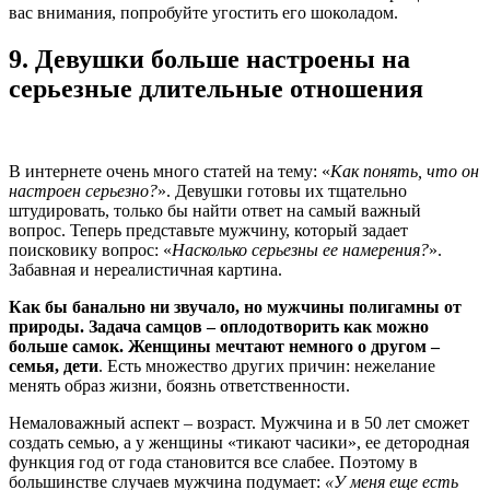
вас внимания, попробуйте угостить его шоколадом.
9.
Девушки больше настроены на
серьезные длительные отношения
В интернете очень много статей на тему: «
Как понять, что он
настроен серьезно?
». Девушки готовы их тщательно
штудировать, только бы найти ответ на самый важный
вопрос. Теперь представьте мужчину, который задает
поисковику вопрос: «
Насколько серьезны ее намерения?
».
Забавная и нереалистичная картина.
Как бы банально ни звучало, но мужчины полигамны от
природы. Задача самцов – оплодотворить как можно
больше самок. Женщины мечтают немного о другом –
семья, дети
. Есть множество других причин: нежелание
менять образ жизни, боязнь ответственности.
Немаловажный аспект – возраст. Мужчина и в 50 лет сможет
создать семью, а у женщины «тикают часики», ее детородная
функция год от года становится все слабее. Поэтому в
большинстве случаев мужчина подумает:
«У меня еще есть