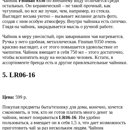
Чайник
Fissman 9350
по внешнему виду отличается среди
остальных. Он керамический – не такой прочный, как
чугунный, но все же лучше, чем, например, из стекла.
Выглядит весьма уютно – вызывает желание делать фото,
создав с ним особую атмосферу. Внутри чайника есть ситечко.
Глядя на чайник, закрадывается мысль о ручной работе.
Чайник в меру увесистый, при заваривании чая нагревается.
Ручка у него удобная, металлическая. Fissman 9350 очень
красиво выглядит, а от этого повышается удовольствие от
чаепития. Чайник вмещает в себя 750 мл – этого достаточно,
чтобы вскипятить воду на несколько человек. Кстати, в
ассортименте бренда есть и другие привлекательные чайники.
5.
LR06-16
Цена:
599 р.
Покупая предметы быта/технику для дома, конечно, хочется
сэкономить, и тем, кто не готов платить много денег за
чайник, может понравиться
LR06-16
. Им удобно
пользоваться, а вмещает он в себя 1,5 л, что дает возможность
приготовить чай за раз нескольким людям. Чайник