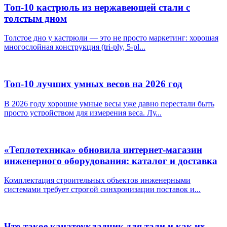
Топ-10 кастрюль из нержавеющей стали с
толстым дном
Толстое дно у кастрюли — это не просто маркетинг: хорошая
многослойная конструкция (tri-ply, 5-pl...
Топ-10 лучших умных весов на 2026 год
В 2026 году хорошие умные весы уже давно перестали быть
просто устройством для измерения веса. Лу...
«Теплотехника» обновила интернет-магазин
инженерного оборудования: каталог и доставка
Комплектация строительных объектов инженерными
системами требует строгой синхронизации поставок и...
Что такое канатоукладчик для тали и как их