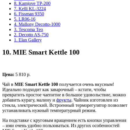
8. Kamjove TP-200
7. Kelli KL-3224
6. Fissman 9350
5. LR06-16
4. Mallony Decotto-1000
3. Tescoma Teo
2. Decotto AS-750
1. Elan Gallery
10.
MIE Smart Kettle 100
Цена:
5 810 р.
Чай в
MIE Smart Kettle 100
получается очень вкусным!
Идеально подходит как заварочный – кстати, чтобы
превратить простое чаепитие в большое удовольствие, можно
добавить курагу, малину и
фрукты
. Чайник изготовлен из
стекла, электрический. Встроенный терморегулятор позволяет
устанавливать нужный температурный режим.
На подставке с круговым вращением есть кнопки управления
– ими очень удобно пользоваться. Из других особенностей