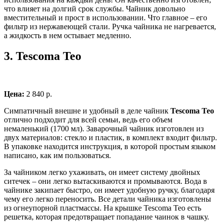
что влияет на долгий срок службы. Чайник довольно
вместительный и прост в использовании. Что главное – его
фильтр из нержавеющей стали. Ручка чайника не нагревается,
а жидкость в нем остывает медленно.
3.
Tescoma Teo
Цена:
2 840 р.
Симпатичный внешне и удобный в деле чайник
Tescoma Teo
отлично подходит для всей семьи, ведь его объем
немаленький (1700 мл). Заварочный чайник изготовлен из
двух материалов: стекло и пластик, в комплект входит фильтр.
В упаковке находится инструкция, в которой простым языком
написано, как им пользоваться.
За чайником легко ухаживать, он имеет систему двойных
ситечек – они легко вытаскиваются и промываются. Вода в
чайнике закипает быстро, он имеет удобную ручку, благодаря
чему его легко переносить. Все детали чайника изготовлены
из огнеупорной пластмассы. На крышке Tescoma Teo есть
решетка, которая предотвращает попадание чаинок в чашку.