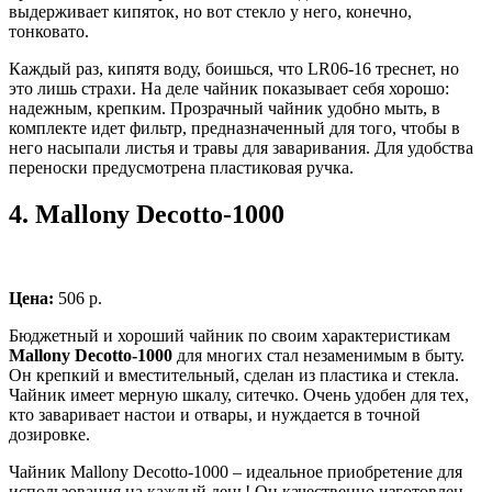
выдерживает кипяток, но вот стекло у него, конечно,
тонковато.
Каждый раз, кипятя воду, боишься, что LR06-16 треснет, но
это лишь страхи. На деле чайник показывает себя хорошо:
надежным, крепким. Прозрачный чайник удобно мыть, в
комплекте идет фильтр, предназначенный для того, чтобы в
него насыпали листья и травы для заваривания. Для удобства
переноски предусмотрена пластиковая ручка.
4.
Mallony Decotto-1000
Цена:
506 р.
Бюджетный и хороший чайник по своим характеристикам
Mallony Decotto-1000
для многих стал незаменимым в быту.
Он крепкий и вместительный, сделан из пластика и стекла.
Чайник имеет мерную шкалу, ситечко. Очень удобен для тех,
кто заваривает настои и отвары, и нуждается в точной
дозировке.
Чайник Mallony Decotto-1000 – идеальное приобретение для
использования на каждый день! Он качественно изготовлен,