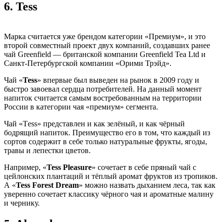
6.
Tess
Марка считается уже брендом категории «Премиум», и это
второй совместный проект двух компаний, создавших ранее
чай Greenfield — британской компании Greenfield Tea Ltd и
Санкт-Петербургской компании «Орими Трэйд».
Чай «
Tess
» впервые был выведен на рынок в 2009 году и
быстро завоевал сердца потребителей. На данный момент
напиток считается самым востребованным на территории
России в категории чая «премиум» сегмента.
Чай «Тess» представлен и как зелёный, и как чёрный
бодрящий напиток. Преимущество его в том, что каждый из
сортов содержит в себе только натуральные фрукты, ягоды,
травы и лепестки цветов.
Например, «
Tess Pleasure
» сочетает в себе пряный чай с
цейлонских плантаций и тёплый аромат фруктов из тропиков.
А «
Tess Forest Dream
» можно назвать дыханием леса, так как
уверенно сочетает классику чёрного чая и ароматные малину
и чернику.