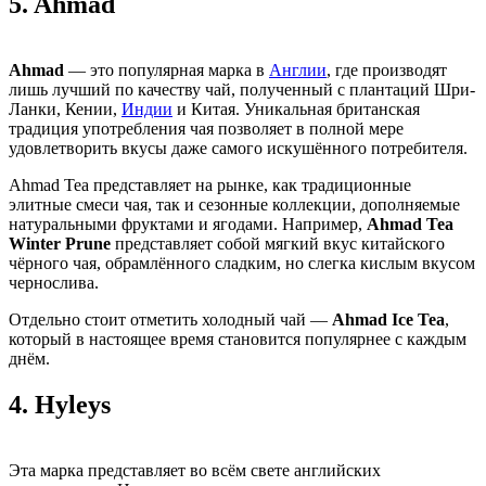
5.
Ahmad
Ahmad
— это популярная марка в
Англии
, где производят
лишь лучший по качеству чай, полученный с плантаций Шри-
Ланки, Кении,
Индии
и Китая. Уникальная британская
традиция употребления чая позволяет в полной мере
удовлетворить вкусы даже самого искушённого потребителя.
Ahmad Tea представляет на рынке, как традиционные
элитные смеси чая, так и сезонные коллекции, дополняемые
натуральными фруктами и ягодами. Например,
Ahmad Tea
Winter Prune
представляет собой мягкий вкус китайского
чёрного чая, обрамлённого сладким, но слегка кислым вкусом
чернослива.
Отдельно стоит отметить холодный чай —
Ahmad Ice Tea
,
который в настоящее время становится популярнее с каждым
днём.
4.
Hyleys
Эта марка представляет во всём свете английских