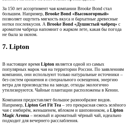
За 150 лет ассортимент чая компании Brooke Bond стал
большим. Например,
Brooke Bond «Высокогорный»
позволяет ощутить мягкость вкуса и бархатные древесные
нотки послевкусия. А
Brooke Bond «Душистый чабрец»
с
ароматом чабреца напомнит о жарком лете, какая бы погода
не была за окном.
7.
Lipton
В настоящее время
Lipton
является одной из самых
популярных марок чая на территории России. По заявлениям
компании, они используют только натуральные источники –
без систем орошения и специального освещения, энергию
ветра для производства на заводе, отходы экологично
утилизируются. Чайные плантации расположены в Кении.
Компания предоставляет большое разнообразие видов.
Например,
Lipton Get Fit Tea
– это прекрасная смесь зелёного
чая с имбирём, женьшенем, яблоком и шиповником, а
Lipton
Magic Aroma
– нежный и ароматный чёрный чай, идеально
подходит для вечернего расслабления.