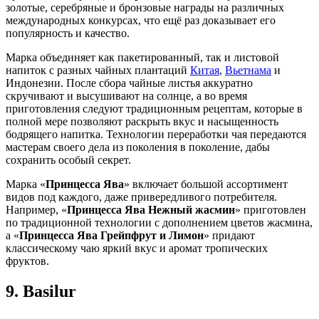
золотые, серебряные и бронзовые награды на различных
международных конкурсах, что ещё раз доказывает его
популярность и качество.
Марка объединяет как пакетированный, так и листовой
напиток с разных чайных плантаций
Китая
,
Вьетнама
и
Индонезии. После сбора чайные листья аккуратно
скручивают и высушивают на солнце, а во время
приготовления следуют традиционным рецептам, которые в
полной мере позволяют раскрыть вкус и насыщенность
бодрящего напитка. Технологии переработки чая передаются
мастерам своего дела из поколения в поколение, дабы
сохранить особый секрет.
Марка «
Принцесса Ява
» включает большой ассортимент
видов под каждого, даже привередливого потребителя.
Например, «
Принцесса Ява Нежный жасмин
» приготовлен
по традиционной технологии с дополнением цветов жасмина,
а «
Принцесса Ява Грейпфрут и Лимон
» придают
классическому чаю яркий вкус и аромат тропических
фруктов.
9.
Basilur