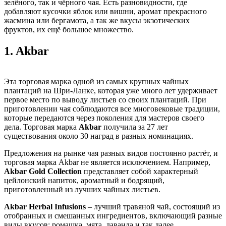
зелёного, так и чёрного чая. Есть разновидности, где
добавляют кусочки яблок или вишни, аромат прекрасного
жасмина или бергамота, а так же вкусы экзотических
фруктов, их ещё большое множество.
1.
Akbar
Эта торговая марка одной из самых крупных чайных
плантаций на Шри-Ланке, которая уже много лет удерживает
первое место по выводу листьев со своих плантаций. При
приготовлении чая соблюдаются все многовековые традиции,
которые передаются через поколения для мастеров своего
дела. Торговая марка
Akbar
получила за 27 лет
существования около 30 наград в разных номинациях.
Предложения на рынке чая разных видов постоянно растёт, и
торговая марка Akbar не является исключением. Например,
Akbar Gold Collection
представляет собой характерный
цейлонский напиток, ароматный и бодрящий,
приготовленный из лучших чайных листьев.
Akbar Herbal Infusions
– лучший травяной чай, состоящий из
отобранных и смешанных ингредиентов, включающий разные
виды вкусов: ромашка, мята, лаванда и так далее.