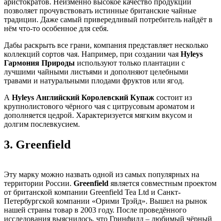
аристократов. Неизменно высокое качество продукции
позволяет прочувствовать истинные британские чайные
традиции. Даже самый привередливый потребитель найдёт в
нём что-то особенное для себя.
Дабы раскрыть все грани, компания представляет несколько
коллекций сортов чая. Например, при создании чая
Hyleys
Гармония Природы
используют только плантации с
лучшими чайными листьями и дополняют целебными
травами и натуральными плодами фруктов или ягод.
А
Hyleys Английский Королевский Купаж
состоит из
крупнолистового чёрного чая с цитрусовым ароматом и
дополняется цедрой. Характеризуется мягким вкусом и
долгим послевкусием.
3.
Greenfield
Эту марку можно назвать одной из самых популярных на
территории России.
Greenfield
является совместным проектом
от британской компании Greenfield Tea Ltd и Санкт-
Петербургской компании «Орими Трэйд». Вышел на рынок
нашей страны товар в 2003 году. После проведённого
исследования выяснилось, что Гринфилд – любимый чёрный