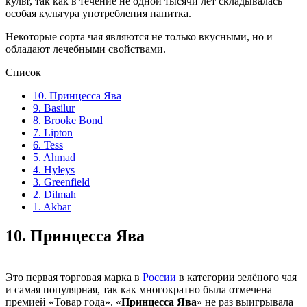
культ, так как в течение не одной тысячи лет складывалась
особая культура употребления напитка.
Некоторые сорта чая являются не только вкусными, но и
обладают лечебными свойствами.
Список
10. Принцесса Ява
9. Basilur
8. Brooke Bond
7. Lipton
6. Tess
5. Ahmad
4. Hyleys
3. Greenfield
2. Dilmah
1. Akbar
10.
Принцесса Ява
Это первая торговая марка в
России
в категории зелёного чая
и самая популярная, так как многократно была отмечена
премией «Товар года». «
Принцесса Ява
» не раз выигрывала