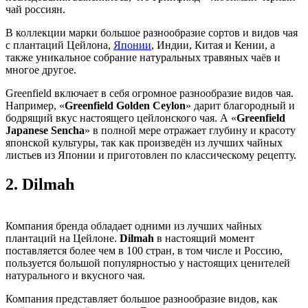
чай россиян.
В коллекции марки большое разнообразие сортов и видов чая
с плантаций Цейлона,
Японии
, Индии, Китая и Кении, а
также уникальное собрание натуральных травяных чаёв и
многое другое.
Greenfield включает в себя огромное разнообразие видов чая.
Например, «
Greenfield Golden Ceylon
» дарит благородный и
бодрящий вкус настоящего цейлонского чая. А «
Greenfield
Japanese Sencha
» в полной мере отражает глубину и красоту
японской культуры, так как произведён из лучших чайных
листьев из Японии и приготовлен по классическому рецепту.
2.
Dilmah
Компания бренда обладает одними из лучших чайных
плантаций на Цейлоне.
Dilmah
в настоящий момент
поставляется более чем в 100 стран, в том числе и Россию,
пользуется большой популярностью у настоящих ценителей
натурального и вкусного чая.
Компания представляет большое разнообразие видов, как