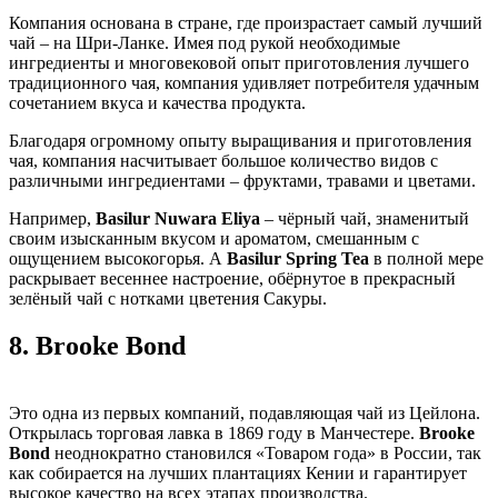
Компания основана в стране, где произрастает самый лучший
чай – на Шри-Ланке. Имея под рукой необходимые
ингредиенты и многовековой опыт приготовления лучшего
традиционного чая, компания удивляет потребителя удачным
сочетанием вкуса и качества продукта.
Благодаря огромному опыту выращивания и приготовления
чая, компания насчитывает большое количество видов с
различными ингредиентами – фруктами, травами и цветами.
Например,
Basilur Nuwara Eliya
– чёрный чай, знаменитый
своим изысканным вкусом и ароматом, смешанным с
ощущением высокогорья. А
Basilur Spring Tea
в полной мере
раскрывает весеннее настроение, обёрнутое в прекрасный
зелёный чай с нотками цветения Сакуры.
8.
Brooke Bond
Это одна из первых компаний, подавляющая чай из Цейлона.
Открылась торговая лавка в 1869 году в Манчестере.
Brooke
Bond
неоднократно становился «Товаром года» в России, так
как собирается на лучших плантациях Кении и гарантирует
высокое качество на всех этапах производства.