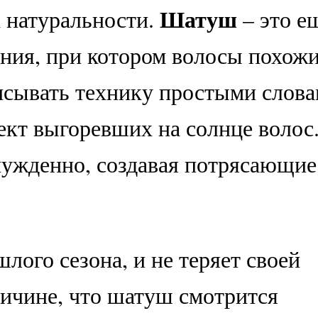
Шатуш
к натуральности.
– это е
ния, при котором волосы похожи
исывать технику простыми слова
ект выгоревших на солнце волос
нужденно, создавая потрясающие
лого сезона, и не теряет своей
ричине, что шатуш смотрится