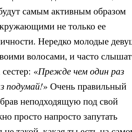
будут самым активным образом
окружающими не только ее
личности. Нередко молодые дев
воими волосами, и часто слышат
сестер: «
Прежде чем один раз
аз подумай!
» Очень правильный
добрав неподходящую под свой
жно просто напросто запутать
не такой, какая ты есть на само