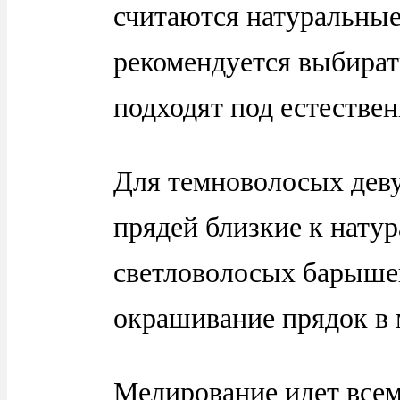
считаются натуральные
рекомендуется выбират
подходят под естествен
Для темноволосых деву
прядей близкие к натур
светловолосых барыше
окрашивание прядок в 
Мелирование идет всем