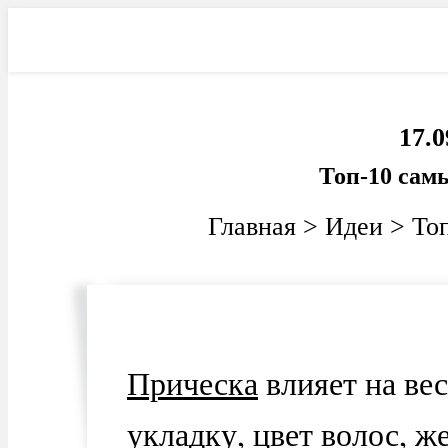
Фильмы
Электроника
Ав
17.0
Топ-10 сам
Главная
>
Идеи
>
То
Прическа
влияет на вес
укладку, цвет волос, 