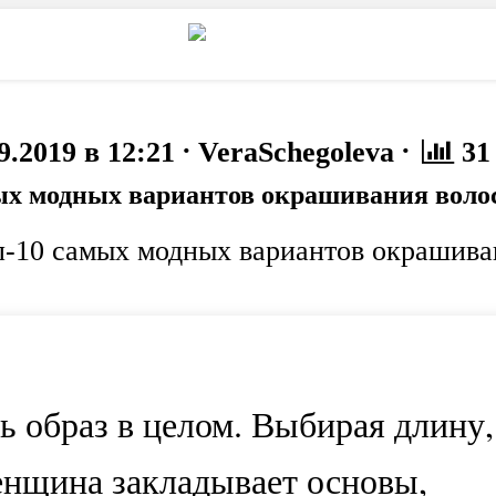
то
Животные
·
·
9.2019 в 12:21
VeraSchegoleva
31
ых модных вариантов окрашивания волос 
п-10 самых модных вариантов окрашиван
ь образ в целом. Выбирая длину,
женщина закладывает основы,