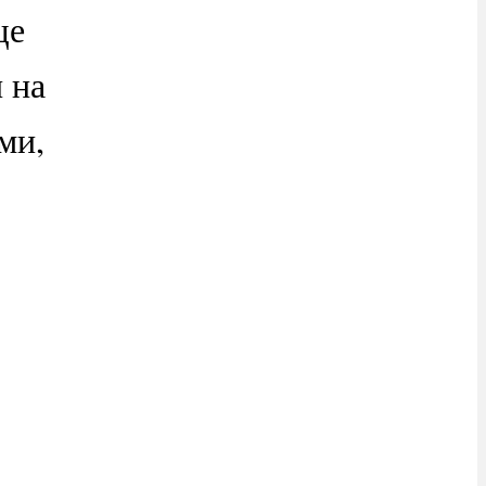
ще
 на
ми,
.