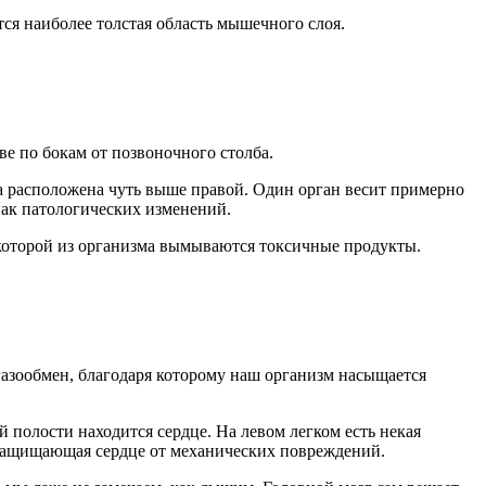
ся наиболее толстая область мышечного слоя.
е по бокам от позвоночного столба.
а расположена чуть выше правой. Один орган весит примерно
знак патологических изменений.
 которой из организма вымываются токсичные продукты.
газообмен, благодаря которому наш организм насыщается
й полости находится сердце. На левом легком есть некая
, защищающая сердце от механических повреждений.