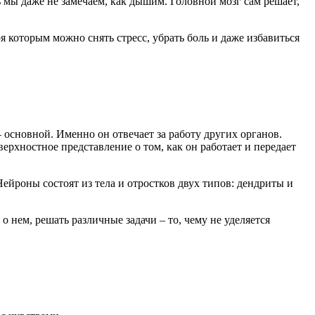
ь мы даже не замечаем, как дышим. Головной мозг сам решает,
я которым можно снять стресс, убрать боль и даже избавиться
– основной. Именно он отвечает за работу других органов.
ерхностное представление о том, как он работает и передает
йроны состоят из тела и отростков двух типов: дендриты и
о нем, решать различные задачи – то, чему не уделяется