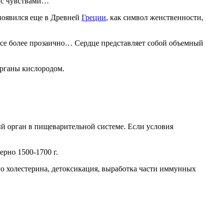
е с чувствами…
 появился еще в Древней
Греции
, как символ женственности,
 все более прозаично… Сердце представляет собой объемный
 органы кислородом.
й орган в пищеварительной системе. Если условия
ерно 1500-1700 г.
о холестерина, детоксикация, выработка части иммунных