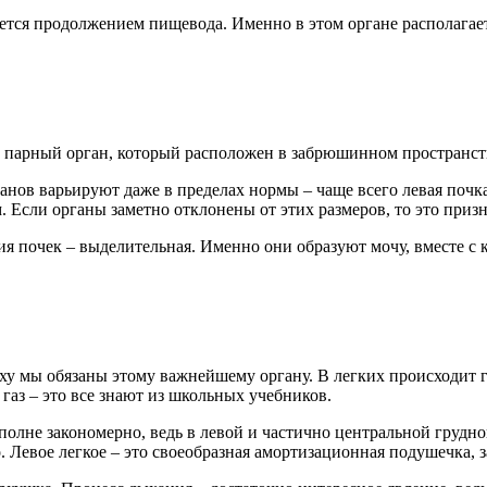
тся продолжением пищевода. Именно в этом органе располагает
о парный орган, который расположен в забрюшинном пространств
нов варьируют даже в пределах нормы – чаще всего левая почк
4 см. Если органы заметно отклонены от этих размеров, то это при
я почек – выделительная. Именно они образуют мочу, вместе с
оху мы обязаны этому важнейшему органу. В легких происходит 
аз – это все знают из школьных учебников.
полне закономерно, ведь в левой и частично центральной грудно
о. Левое легкое – это своеобразная амортизационная подушечка