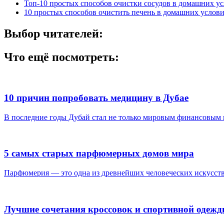
Топ-10 простых способов очистки сосудов в домашних у
10 простых способов очистить печень в домашних услов
Выбор читателей:
Что ещё посмотреть:
10 причин попробовать медицину в Дубае
В последние годы Дубай стал не только мировым финансовым и
5 самых старых парфюмерных домов мира
Парфюмерия — это одна из древнейших человеческих искусств: 
Лучшие сочетания кроссовок и спортивной одежд