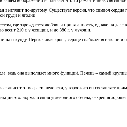
 в вашем воображении всплывает что-то романтичное, связанно
ган выглядит по-другому. Существует версия, что символ сердца
ой груди и ягодиц.
стом, где зарождается любовь и привязанность, однако на деле
 весит 210 г. у женщин, и до 380 г. у мужчин.
 ни на секунду. Перекачивая кровь, сердце снабжает все ткани и
ла, ведь она выполняет много функций. Печень – самый крупны
ес зависит от возраста человека, у взрослого он составляет прим
кции это: нормализация углеводного обмена, секреция хорошег