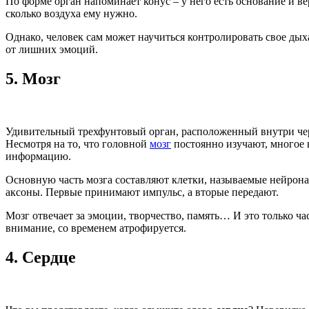
По форме орган напоминает конус – у него есть основание и в
сколько воздуха ему нужно.
Однако, человек сам может научиться контролировать свое дых
от лишних эмоций.
5.
Мозг
Удивительный трехфунтовый орган, расположенный внутри че
Несмотря на то, что головной
мозг
постоянно изучают, многое в
информацию.
Основную часть мозга составляют клетки, называемые нейронам
аксоны. Первые принимают импульс, а вторые передают.
Мозг отвечает за эмоции, творчество, память… И это только ча
внимание, со временем атрофируется.
4.
Сердце