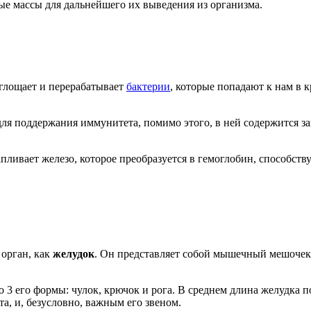
вые массы для дальнейшего их выведения из организма.
оглощает и перерабатывает
бактерии
, которые попадают к нам в 
для поддержания иммунитета, помимо этого, в ней содержится з
капливает железо, которое преобразуется в гемоглобин, способс
орган, как
желудок
. Он представляет собой мышечный мешочек
 3 его формы: чулок, крючок и рога. В среднем длина желудка по
а, и, безусловно, важным его звеном.