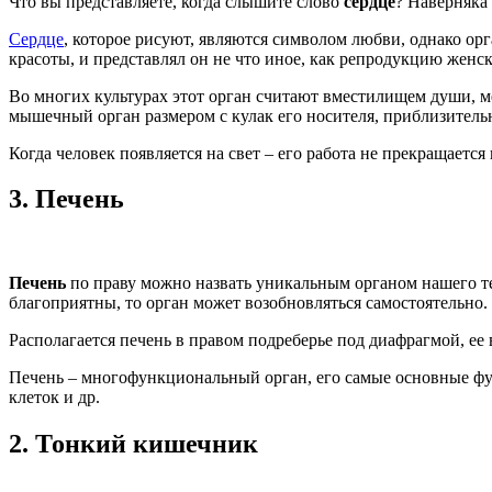
Что вы представляете, когда слышите слово
сердце
? Наверняка
Сердце
, которое рисуют, являются символом любви, однако ор
красоты, и представлял он не что иное, как репродукцию женск
Во многих культурах этот орган считают вместилищем души, ме
мышечный орган размером с кулак его носителя, приблизительно
Когда человек появляется на свет – его работа не прекращается
3.
Печень
Печень
по праву можно назвать уникальным органом нашего те
благоприятны, то орган может возобновляться самостоятельно.
Располагается печень в правом подреберье под диафрагмой, ее в
Печень – многофункциональный орган, его самые основные фун
клеток и др.
2.
Тонкий кишечник