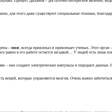
ерхушка. Процесс дыхания – достаточно интересное явление, вед
ание, для этого даже существуют специальные техники, благодар
репа –
мозг
, всегда привлекал и привлекает ученых. Этот орган 
се равно в его работе остается загадкой… У людей есть лишь пов
и – они создают электрические импульсы и передают данные. Не
сть вещей, которые управляются мозгом. Очень важно заботиться 