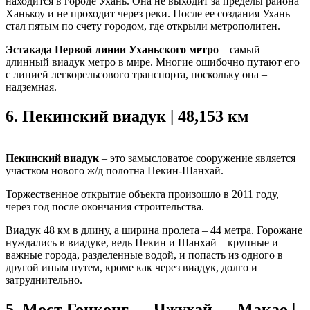
находится в городе Ухань. Она не выходит за пределы района
Ханькоу и не проходит через реки. После ее создания Ухань
стал пятым по счету городом, где открыли метрополитен.
Эстакада Первой линии Уханьского метро
– самый
длинный виадук метро в мире. Многие ошибочно путают его
с линией легкорельсового транспорта, поскольку она –
надземная.
6.
Пекинский виадук | 48,153 км
Пекинский виадук
– это замысловатое сооружение является
участком нового ж/д полотна Пекин-Шанхай.
Торжественное открытие объекта произошло в 2011 году,
через год после окончания строительства.
Виадук 48 км в длину, а ширина пролета – 44 метра. Горожане
нуждались в виадуке, ведь Пекин и Шанхай – крупные и
важные города, разделенные водой, и попасть из одного в
другой иным путем, кроме как через виадук, долго и
затруднительно.
5.
Мост Гонконг — Чжухай — Макао |