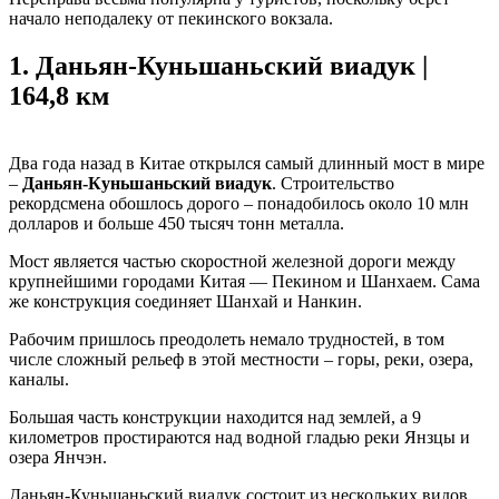
начало неподалеку от пекинского вокзала.
1.
Даньян-Куньшаньский виадук |
164,8 км
Два года назад в Китае открылся самый длинный мост в мире
–
Даньян-Куньшаньский виадук
. Строительство
рекордсмена обошлось дорого – понадобилось около 10 млн
долларов и больше 450 тысяч тонн металла.
Мост является частью скоростной железной дороги между
крупнейшими городами Китая — Пекином и Шанхаем. Сама
же конструкция соединяет Шанхай и Нанкин.
Рабочим пришлось преодолеть немало трудностей, в том
числе сложный рельеф в этой местности – горы, реки, озера,
каналы.
Большая часть конструкции находится над землей, а 9
километров простираются над водной гладью реки Янзцы и
озера Янчэн.
Даньян-Куньшаньский виадук состоит из нескольких видов