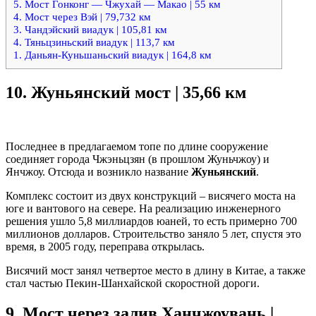
5. Мост Гонконг — Чжухай — Макао | 55 км
4. Мост через Вэй | 79,732 км
3. Чандэйский виадук | 105,81 км
4. Тяньцзиньский виадук | 113,7 км
1. Даньян-Куньшаньский виадук | 164,8 км
10.
Жуньянский мост | 35,66 км
Последнее в предлагаемом топе по длине сооружение
соединяет города Чжэньцзян (в прошлом Жуньчжоу) и
Янчжоу. Отсюда и возникло название
Жуньянский
.
Комплекс состоит из двух конструкций – висячего моста на
юге и вантового на севере. На реализацию инженерного
решения ушло 5,8 миллиардов юаней, то есть примерно 700
миллионов долларов. Строительство заняло 5 лет, спустя это
время, в 2005 году, переправа открылась.
Висячий мост занял четвертое место в длину в Китае, а также
стал частью Пекин-Шанхайской скоростной дороги.
9.
Мост через залив Ханчжоувань |