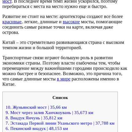
мост
. В последнее время темп жизни ускорился, поэтому
перебираться с места на место нужно еще и быстро.
Развитие не стоит на месте: архитекторы создают все более
красивые
, легкие, длинные и
высокие
мосты, помогающие
соединить самые разные точки на карте, включая даже
острова.
Китай – это стремительно развивающаяся страна с высоким
темпом жизни и большой территорией.
Транспортные связи играют большую роль в развитии
экономики страны. Поэтому власти озабочены тем, чтобы
перемещение между важнейшими городами происходило как
можно быстрее и безопаснее. Возможно, это причина того,
что самые длинные мосты
в мире
расположены именно в
Китае.
Список
10. Жуньянский мост | 35,66 км
9. Мост через залив Ханчжоувань | 35,673 км
8. Виадук Янчунь | 35,812 км
7. Эстакада Первой линии Уханьского метро | 37,788 км
6. Пекинский виадук | 48,153 км