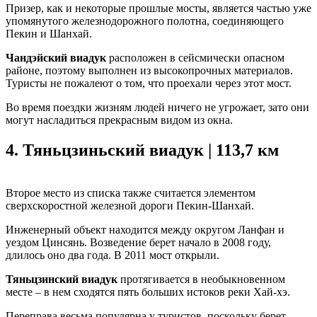
Призер, как и некоторые прошлые мосты, является частью уже
упомянутого железнодорожного полотна, соединяющего
Пекин и Шанхай.
Чандэйский виадук
расположен в сейсмически опасном
районе, поэтому выполнен из высокопрочных материалов.
Туристы не пожалеют о том, что проехали через этот мост.
Во время поездки жизням людей ничего не угрожает, зато они
могут насладиться прекрасным видом из окна.
4.
Тяньцзиньский виадук | 113,7 км
Второе место из списка также считается элементом
сверхскоростной железной дороги Пекин-Шанхай.
Инженерный объект находится между округом Ланфан и
уездом Цинсянь. Возведение берет начало в 2008 году,
длилось оно два года. В 2011 мост открыли.
Тяньцзинский виадук
протягивается в необыкновенном
месте – в нем сходятся пять больших истоков реки Хай-хэ.
Переправа весьма популярна у туристов, поскольку берет