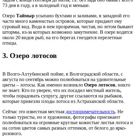
73 дня в году, а в холодный год и меньше.
Озеро
Таймыр
усыпано бухтами и заливами, в западной его
части много каменистых островов, которые придают ему
суровый вид. Вода в нем прозрачная, чистая, но летом бывают
штормы, из-за которых возможно замутнение. В озере водятся
около 20 видов рыб, на его берегах гнездятся перелетные
птицы.
3.
Озеро лотосов
В Волго-Ахтубинской пойме, в Волгоградской области, с
августа по сентябрь можно полюбоваться на удивительные
цветы – лотосы. Как именно возникло
Озеро лотосов
, никто
не знает. Кто-то уверен, что их посадил местный житель,
чтобы порадовать супругу, другие ссылаются на рыбаков,
которые привезли плоды лотоса из Астраханской области.
Сейчас это известная местная
достопримечательность
. Не
только туристы, но и художники, фотографы приезжают
полюбоваться на огромные круглые кожистые листья лотоса и
на сотни цветов самых разных оттенков, от белого до ярко-
розового.