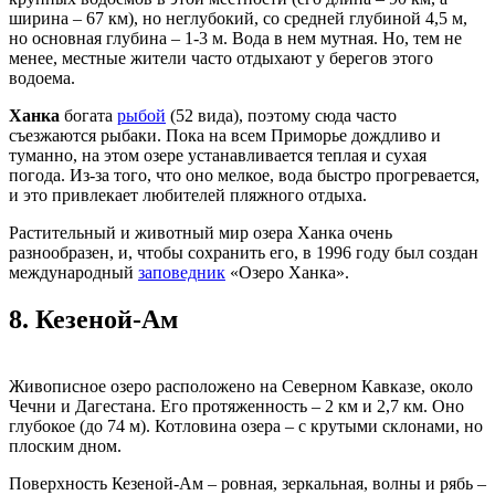
ширина – 67 км), но неглубокий, со средней глубиной 4,5 м,
но основная глубина – 1-3 м. Вода в нем мутная. Но, тем не
менее, местные жители часто отдыхают у берегов этого
водоема.
Ханка
богата
рыбой
(52 вида), поэтому сюда часто
съезжаются рыбаки. Пока на всем Приморье дождливо и
туманно, на этом озере устанавливается теплая и сухая
погода. Из-за того, что оно мелкое, вода быстро прогревается,
и это привлекает любителей пляжного отдыха.
Растительный и животный мир озера Ханка очень
разнообразен, и, чтобы сохранить его, в 1996 году был создан
международный
заповедник
«Озеро Ханка».
8.
Кезеной-Ам
Живописное озеро расположено на Северном Кавказе, около
Чечни и Дагестана. Его протяженность – 2 км и 2,7 км. Оно
глубокое (до 74 м). Котловина озера – с крутыми склонами, но
плоским дном.
Поверхность Кезеной-Ам – ровная, зеркальная, волны и рябь –