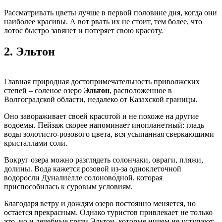
Рассматривать цветы лучше в первой половине дня, когда они
наиболее красивы. А вот рвать их не стоит, тем более, что
лотос быстро завянет и потеряет свою красоту.
2.
Эльтон
Главная природная достопримечательность приволжских
степей – соленое озеро
Эльтон
, расположенное в
Волгоградской области, недалеко от Казахской границы.
Оно завораживает своей красотой и не похоже на другие
водоемы. Пейзаж скорее напоминает инопланетный: гладь
воды золотисто-розового цвета, вся усыпанная сверкающими
кристаллами соли.
Вокруг озера можно разглядеть солончаки, овраги, пляжи,
долины. Вода кажется розовой из-за одноклеточной
водоросли Дуналие́лле солоново́дной, которая
приспособилась к суровым условиям.
Благодаря ветру и дождям озеро постоянно меняется, но
остается прекрасным. Однако туристов привлекает не только
это, но и лечебные грязи Эльтон, которые ничем не уступают,