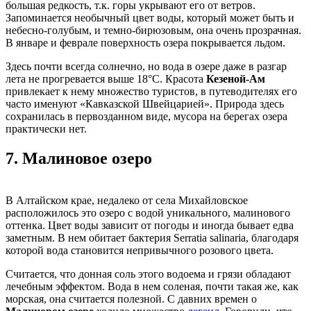
большая редкость, т.к. горы укрывают его от ветров.
Запоминается необычный цвет воды, который может быть и
небесно-голубым, и темно-бирюзовым, она очень прозрачная.
В январе и феврале поверхность озера покрывается льдом.
Здесь почти всегда солнечно, но вода в озере даже в разгар
лета не прогревается выше 18°C. Красота
Кезеной-Ам
привлекает к нему множество туристов, в путеводителях его
часто именуют «Кавказской Швейцарией». Природа здесь
сохранилась в первозданном виде, мусора на берегах озера
практически нет.
7.
Малиновое озеро
В Алтайском крае, недалеко от села Михайловское
расположилось это озеро с водой уникального, малинового
оттенка. Цвет воды зависит от погоды и иногда бывает едва
заметным. В нем обитает бактерия Serratia salinaria, благодаря
которой вода становится непривычного розового цвета.
Считается, что донная соль этого водоема и грязи обладают
лечебным эффектом. Вода в нем соленая, почти такая же, как
морская, она считается полезной. С давних времен о