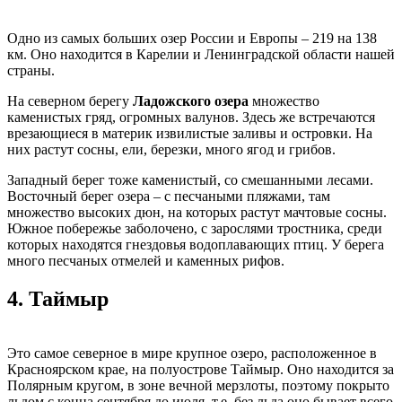
Одно из самых больших озер России и Европы – 219 на 138
км. Оно находится в Карелии и Ленинградской области нашей
страны.
На северном берегу
Ладожского озера
множество
каменистых гряд, огромных валунов. Здесь же встречаются
врезающиеся в материк извилистые заливы и островки. На
них растут сосны, ели, березки, много ягод и грибов.
Западный берег тоже каменистый, со смешанными лесами.
Восточный берег озера – с песчаными пляжами, там
множество высоких дюн, на которых растут мачтовые сосны.
Южное побережье заболочено, с зарослями тростника, среди
которых находятся гнездовья водоплавающих птиц. У берега
много песчаных отмелей и каменных рифов.
4.
Таймыр
Это самое северное в мире крупное озеро, расположенное в
Красноярском крае, на полуострове Таймыр. Оно находится за
Полярным кругом, в зоне вечной мерзлоты, поэтому покрыто
льдом с конца сентября до июля, т.е. без льда оно бывает всего