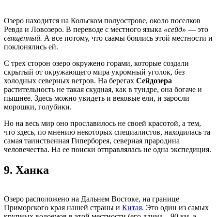
Озеро находится на Кольском полуострове, около поселков
Ревда и Ловозеро. В переводе с местного языка
«сейд»
— это
священный.
А все потому, что саамы боялись этой местности и
поклонялись ей.
С трех сторон озеро окружено горами, которые создали
скрытый от окружающего мира укромный уголок, без
холодных северных ветров. На берегах
Сейдозера
растительность не такая скудная, как в тундре, она богаче и
пышнее. Здесь можно увидеть и вековые ели, и заросли
морошки, голубики.
Но на весь мир оно прославилось не своей красотой, а тем,
что здесь, по мнению некоторых специалистов, находилась та
самая таинственная Гиперборея, северная прародина
человечества. На ее поиски отправлялась не одна экспедиция.
9.
Ханка
Озеро расположено на Дальнем Востоке, на границе
Приморского края нашей страны и
Китая
. Это один из самых
крупных водоемов в этой местности (его длина – 90 км, а