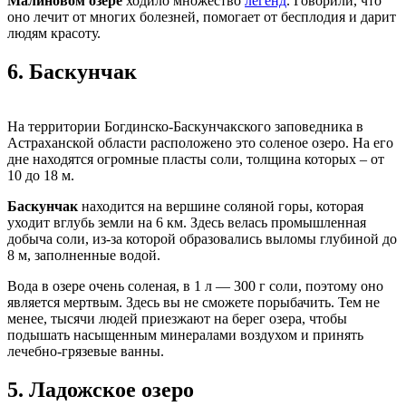
Малиновом озере
ходило множество
легенд
. Говорили, что
оно лечит от многих болезней, помогает от бесплодия и дарит
людям красоту.
6.
Баскунчак
На территории Богдинско-Баскунчакского заповедника в
Астраханской области расположено это соленое озеро. На его
дне находятся огромные пласты соли, толщина которых – от
10 до 18 м.
Баскунчак
находится на вершине соляной горы, которая
уходит вглубь земли на 6 км. Здесь велась промышленная
добыча соли, из-за которой образовались выломы глубиной до
8 м, заполненные водой.
Вода в озере очень соленая, в 1 л — 300 г соли, поэтому оно
является мертвым. Здесь вы не сможете порыбачить. Тем не
менее, тысячи людей приезжают на берег озера, чтобы
подышать насыщенным минералами воздухом и принять
лечебно-грязевые ванны.
5.
Ладожское озеро