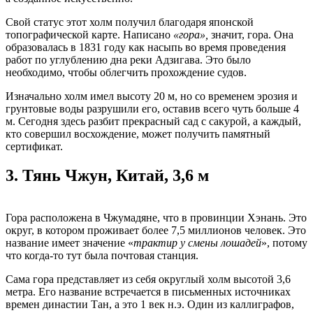
Свой статус этот холм получил благодаря японской
топографической карте. Написано
«гора»,
значит, гора. Она
образовалась в 1831 году как насыпь во время проведения
работ по углублению дна реки Адзигава. Это было
необходимо, чтобы облегчить прохождение судов.
Изначально холм имел высоту 20 м, но со временем эрозия и
грунтовые воды разрушили его, оставив всего чуть больше 4
м. Сегодня здесь разбит прекрасный сад с сакурой, а каждый,
кто совершил восхождение, может получить памятный
сертификат.
3.
Тянь Чжун, Китай, 3,6 м
Гора расположена в Чжумадяне, что в провинции Хэнань. Это
округ, в котором проживает более 7,5 миллионов человек. Это
название имеет значение «
трактир у смены лошадей
», потому
что когда-то тут была почтовая станция.
Сама гора представляет из себя округлый холм высотой 3,6
метра. Его название встречается в письменных источниках
времен династии Тан, а это 1 век н.э. Один из каллиграфов,