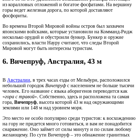
из коралловых отложений и богатое фосфатами. На вершину
горы ведет железная дорога, по которой доставляют
фосфориты.
Во времена Второй Мировой войны остров был захвачен
японскими войсками, которые установили на Комманд-Ридж
несколько орудий и обустроили бункер. Бункер и оружие
сохранились, власти Науру считают, что следы Второй
Мировой могут быть интересны туристам.
6.
Вичепруф, Австралия, 43 м
В
Австралии
, в трех часах езды от Мельбурн, расположился
небольшой городок
Вичепруф
с населением не больше тысячи
человек. Его название с языка аборигенов переводится как
«
гора с травой
». Собственно, здесь и расположена та самая
гора,
Вичепруф
, высота которой 43 м над окружающими
землями или 148 м над уровнем моря.
Это место не особо популярно среди туристов: к восхождению
на гору не придется много готовиться, и вам не понадобится
снаряжение. Оно займет от силы минуту и по силам любому
желающему. По сути Вичепруф – это обнажение гранитных