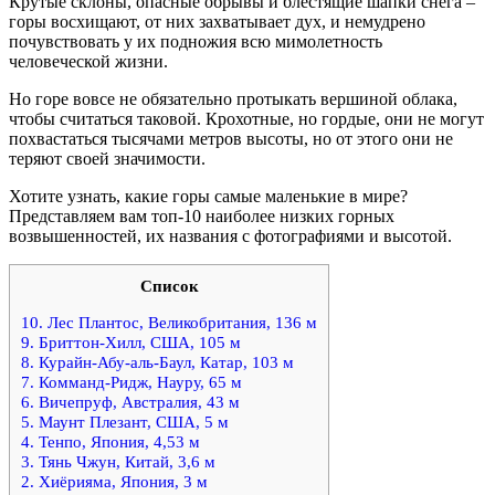
Крутые склоны, опасные обрывы и блестящие шапки снега –
горы восхищают, от них захватывает дух, и немудрено
почувствовать у их подножия всю мимолетность
человеческой жизни.
Но горе вовсе не обязательно протыкать вершиной облака,
чтобы считаться таковой. Крохотные, но гордые, они не могут
похвастаться тысячами метров высоты, но от этого они не
теряют своей значимости.
Хотите узнать, какие горы самые маленькие в мире?
Представляем вам топ-10 наиболее низких горных
возвышенностей, их названия с фотографиями и высотой.
Список
10. Лес Плантос, Великобритания, 136 м
9. Бриттон-Хилл, США, 105 м
8. Курайн-Абу-аль-Баул, Катар, 103 м
7. Комманд-Ридж, Науру, 65 м
6. Вичепруф, Австралия, 43 м
5. Маунт Плезант, США, 5 м
4. Тенпо, Япония, 4,53 м
3. Тянь Чжун, Китай, 3,6 м
2. Хиёрияма, Япония, 3 м