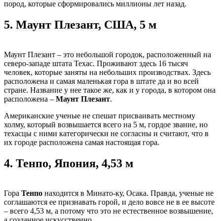
пород, которые сформировались миллионы лет назад.
5.
Маунт Плезант, США, 5 м
Маунт Плезант – это небольшой городок, расположенный на
северо-западе штата Техас. Проживают здесь 16 тысяч
человек, которые заняты на небольших производствах. Здесь
расположена и самая маленькая гора в штате да и во всей
стране. Название у нее такое же, как и у города, в котором она
расположена –
Маунт Плезант
.
Американские ученые не спешат присваивать местному
холму, который возвышается всего на 5 м, гордое звание, но
техасцы с ними категорически не согласны и считают, что в
их городе расположена самая настоящая гора.
4.
Тенпо, Япония, 4,53 м
Гора
Тенпо
находится в Минато-ку, Осака. Правда, ученые не
соглашаются ее признавать горой, и дело вовсе не в ее высоте
– всего 4,53 м, а потому что это не естественное возвышение,
а созданное искусственно.