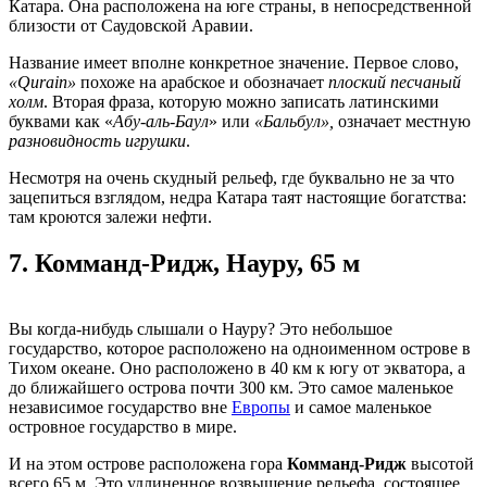
Катара. Она расположена на юге страны, в непосредственной
близости от Саудовской Аравии.
Название имеет вполне конкретное значение. Первое слово,
«Qurain»
похоже на арабское и обозначает
плоский песчаный
холм
. Вторая фраза, которую можно записать латинскими
буквами как «
Абу-аль-Баул
» или
«Бальбул»,
означает местную
разновидность игрушки
.
Несмотря на очень скудный рельеф, где буквально не за что
зацепиться взглядом, недра Катара таят настоящие богатства:
там кроются залежи нефти.
7.
Комманд-Ридж, Науру, 65 м
Вы когда-нибудь слышали о Науру? Это небольшое
государство, которое расположено на одноименном острове в
Тихом океане. Оно расположено в 40 км к югу от экватора, а
до ближайшего острова почти 300 км. Это самое маленькое
независимое государство вне
Европы
и самое маленькое
островное государство в мире.
И на этом острове расположена гора
Комманд-Ридж
высотой
всего 65 м. Это удлиненное возвышение рельефа, состоящее