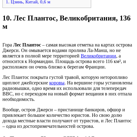
1. Цзинь, Китай, 0,6 м
10.
Лес Плантос, Великобритания, 136
м
Гора
Лес Плантос
– самая высокая отметка на картах острова
Джерси. Он омывается водами пролива Ла-Манш, но не
является в полной мере территорией
Великобритании
, а
относится к Нормандии. Площадь острова всего 116 км², и
расположен он очень близко к берегам Франции.
Лес Плантос покрыта густой травой, которую неторопливо
щиплют джейсерские
коровы
. На вершине горы установлены
радиовышки, одно время их использовали для телепередач
BBC, но с переходом на новый формат вещания в них отпала
необходимость.
Вообще, остров Джерси – пристанище банкиров, офшор и
привлекает большое количество юристов. Но свою долю
дохода местные власти получают от туристов, и Лес Плантос
– одна из достопримечательностей острова.