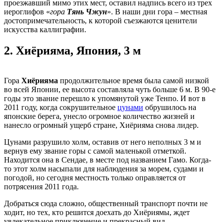
проезжавший мимо этих мест, оставил надпись всего из трех
иероглифов «
гора
Тянь Чжун
». В наши дни гора – местная
достопримечательность, к которой съезжаются ценители
искусства каллиграфии.
2.
Хиёрияма, Япония, 3 м
Гора
Хиёрияма
продолжительное время была самой низкой
во всей Японии, ее высота составляла чуть больше 6 м. В 90-е
годы это звание перешло к упомянутой уже Тенпо. И вот в
2011 году, когда сокрушительное
цунами
обрушилось на
японские берега, унесло огромное количество жизней и
нанесло огромный ущерб стране, Хиёрияма снова лидер.
Цунами разрушило холм, оставив от него неполных 3 м и
вернув ему звание горы с самой маленькой отметкой.
Находится она в Сендае, в месте под названием Гамо. Когда-
то этот холм насыпали для наблюдения за морем, судами и
погодой, но сегодня местность только оправляется от
потрясения 2011 года.
Добраться сюда сложно, общественный транспорт почти не
ходит, но тех, кто решится доехать до Хиёриямы, ждет
увлекательное приключение и прекрасный вид.