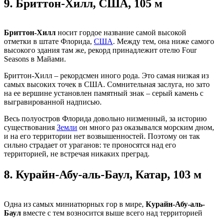
9.
Бриттон-Хилл, США, 105 м
Бриттон-Хилл
носит гордое название самой высокой
отметки в штате Флорида,
США
. Между тем, она ниже самого
высокого здания там же, рекорд принадлежит отелю Four
Seasons в Майами.
Бриттон-Хилл – рекордсмен иного рода. Это самая низкая из
самых высоких точек в США. Сомнительная заслуга, но зато
на ее вершине установлен памятный знак – серый камень с
выгравированной надписью.
Весь полуостров Флорида довольно низменный, за историю
существования
Земли
он много раз оказывался морским дном,
и на его территории нет возвышенностей. Поэтому он так
сильно страдает от ураганов: те проносятся над его
территорией, не встречая никаких преград.
8.
Курайн-Абу-аль-Баул, Катар, 103 м
Одна из самых миниатюрных гор в мире,
Курайн-Абу-аль-
Баул
вместе с тем возносится выше всего над территорией