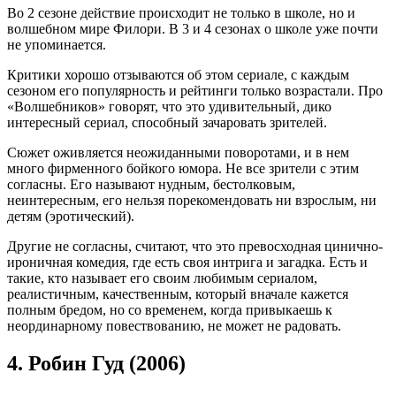
Во 2 сезоне действие происходит не только в школе, но и
волшебном мире Филори. В 3 и 4 сезонах о школе уже почти
не упоминается.
Критики хорошо отзываются об этом сериале, с каждым
сезоном его популярность и рейтинги только возрастали. Про
«Волшебников» говорят, что это удивительный, дико
интересный сериал, способный зачаровать зрителей.
Сюжет оживляется неожиданными поворотами, и в нем
много фирменного бойкого юмора. Не все зрители с этим
согласны. Его называют нудным, бестолковым,
неинтересным, его нельзя порекомендовать ни взрослым, ни
детям (эротический).
Другие не согласны, считают, что это превосходная цинично-
ироничная комедия, где есть своя интрига и загадка. Есть и
такие, кто называет его своим любимым сериалом,
реалистичным, качественным, который вначале кажется
полным бредом, но со временем, когда привыкаешь к
неординарному повествованию, не может не радовать.
4.
Робин Гуд (2006)