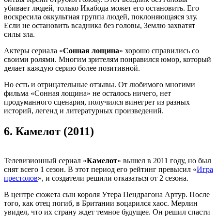
убивает людей, только Икабода может его остановить. Его
воскресила оккультная группа людей, поклоняющаяся злу.
Если не остановить всадника без головы, Землю захватят
силы зла.
Актеры сериала «
Сонная лощина
» хорошо справились со
своими ролями. Многим зрителям понравился юмор, который
делает каждую серию более позитивной.
Но есть и отрицательные отзывы. От любимого многими
фильма «Сонная лощина» не осталось ничего, нет
продуманного сценария, получился винегрет из разных
историй, легенд и литературных произведений.
6.
Камелот (2011)
Телевизионный сериал «
Камелот
» вышел в 2011 году, но был
снят всего 1 сезон. В этот период его рейтинг превысил «
Игра
престолов
», и создатели решили отказаться от 2 сезона.
В центре сюжета сын короля Утера Пендрагона Артур. После
того, как отец погиб, в Британии воцарился хаос. Мерлин
увидел, что их страну ждет темное будущее. Он решил спасти