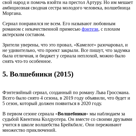
свой народ и помочь взойти на престол Артуру. Но им мешает
амбициозная сводная сестра молодого человека, волшебница
Моргана.
Сериал понравился не всем. Его называют любовным
романом с некачественной примесью
фэнтези
, с плохим
актерским составом.
Зрители уверены, что это провал, «Камелот» разочаровал, и
не удивительно, что проект закрыли. Все пишут, что задумка
была отличная, и бюджет у сериала неплохой, можно было
снять что-то особенное.
5.
Волшебники (2015)
Фэнтезийный сериал, созданный по роману Льва Гроссмана.
Всего было снято 4 сезона, в 2019 году объявили, что будет и
5 сезон, который должен появиться в 2020 году.
В первом сезоне сериала «
Волшебники
» мы наблюдаем за
судьбой Квентина Колдуотера. Он вместе со своими друзьями
учится в школе волшебства Брейкбилс. Они переживают
множество приключений.