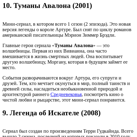
10.
Туманы Авалона (2001)
Мини-сериал, в котором всего 1 сезон (2 эпизода). Это новая
версия легенды о короле Артуре. Был снят по циклу романов
американской писательницы Мэрион Зиммер Брэдли.
Главные герои сериала «
Туманы Авалона
» — это
волшебницы. Первая из них Вивианна, она часто
вмешивается в жизнь смертных людей. Она воспитывает
другую волшебницу, Моргану, которая в будущем займет ее
место.
События разворачиваются вокруг Артура, его супруги и
друзей. Тем, кто мечтает окунуться в мир, полный таинств и
древней силы, насладиться необыкновенной природой и
архитектурой раннего
Средневековья
, посмотреть кино о
чистой любви и рыцарстве, этот мини-сериал понравится.
9.
Легенда об Искателе (2008)
Сериал был создан по произведениям Терри Гудкайнда. Всего
вышло 2 сезона, последний из которых показали в 2010 году.