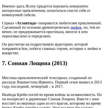
Именно здесь Ясону придется пережить невероятно
интересные приключения, попытаться спасти себя от
неминуемой гибели.
Сериал «
Атлантида
» понравится любителям приключений.
Сделанный по основам древнегреческих
мифов
, он, тем не
менее, не придерживается оригинала, многое в нем
переосмыслено и переделано.
Он рассчитан на подростковую аудиторию, которой
понравятся бои, побеги главных героев, истории о любви и
коварстве.
7.
Сонная Лощина (2013)
Мистико-приключенческий телесериал, созданный по
рассказу Вашингтона Ирвинга. Первый сезон вышел в 2013
году, последний, четвертый – в 2017.
Икабода Крейн погиб во время войны за независимость. Но
он воскресает в деревеньке Сонная Лощина. Вместе с ним
восстает из мертвых один из его врагов, которому во время
битвы Крейн отрубил голову. Этот всадник без головы