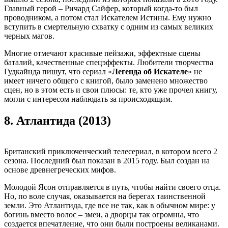
Главный герой – Ричард Сайфер, который когда-то был
проводником, а потом стал Искателем Истины. Ему нужно
вступить в смертельную схватку с одним из самых великих
черных магов.
Многие отмечают красивые пейзажи, эффектные сцены
баталий, качественные спецэффекты. Любители творчества
Гудкайнда пишут, что сериал «
Легенда об Искателе
» не
имеет ничего общего с книгой, было заменено множество
сцен, но в этом есть и свои плюсы: те, кто уже прочел книгу,
могли с интересом наблюдать за происходящим.
8.
Атлантида (2013)
Британский приключенческий телесериал, в котором всего 2
сезона. Последний был показан в 2015 году. Был создан на
основе древнегреческих мифов.
Молодой Ясон отправляется в путь, чтобы найти своего отца.
Но, по воле случая, оказывается на берегах таинственной
земли. Это Атлантида, где все не так, как в обычном мире: у
богинь вместо волос – змеи, а дворцы так огромны, что
создается впечатление, что они были построены великанами.