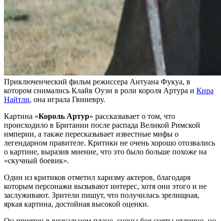
Приключенческий фильм режиссера Антуана Фукуа, в
котором снимались Клайв Оуэн в роли короля Артура и
Кира
Найтли
, она играла Гвиневру.
Картина «
Король Артур
» рассказывает о том, что
происходило в Британии после распада Великой Римской
империи, а также пересказывает известные мифы о
легендарном правителе. Критики не очень хорошо отозвались
о картине, выразив мнение, что это было больше похоже на
«скучный боевик».
Один из критиков отметил харизму актеров, благодаря
которым персонажи вызывают интерес, хотя они этого и не
заслуживают. Зрители пишут, что получилась зрелищная,
яркая картина, достойная высокой оценки.
Он приятен в визуальном плане, сцены боя сняты отлично, но